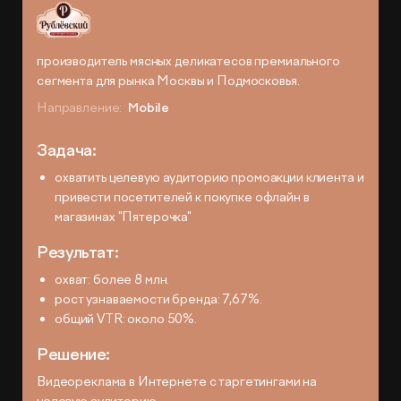
производитель мясных деликатесов премиального
сегмента для рынка Москвы и Подмосковья.
Направление:
Mobile
Задача:
охватить целевую аудиторию промоакции клиента и
привести посетителей к покупке офлайн в
магазинах "Пятерочка"
Результат:
охват: более 8 млн.
рост узнаваемости бренда: 7,67%.
общий VTR: около 50%.
Решение:
Видеореклама в Интернете с таргетингами на