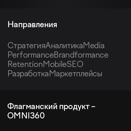
Направления
Стратегия
Аналитика
Media
Performance
Brandformance
Retention
Mobile
SEO
Разработка
Маркетплейсы
Флагманский продукт –
OMNI360