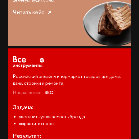
целевую аудиторию.
Читать кейс
Российский онлайн-гипермаркет товаров для дома,
дачи, стройки и ремонта.
Направление:
SEO
Задача:
увеличить узнаваемость бренда
вырастить спрос
Результат: