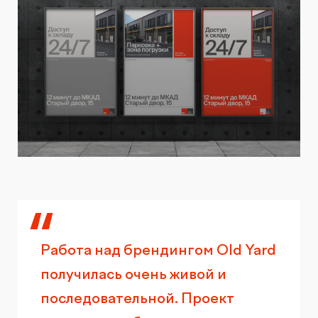
Работа над брендингом Old Yard
получилась очень живой и
последовательной. Проект