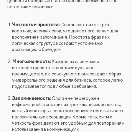
ценности бренда Old Yard и хорошо запоминается по
нескольким причинам:
Четкость и простота
:
Слоган состоит из трёх
коротких, но емких слов, что делает его легким для
восприятия и запоминания. Простота фраз и их
логическая структура создают устойчивую
ассоциацию с брендом.
Многозначность
:
Каждое из слов можно
интерпретировать как индивидуальное
преимущество, а в совокупности они создают образ
универсального решения для бизнеса, которое легко
подстраивается под любые требования.
Запоминаемость
:
Слоган не перегружен
информацией, а состоит из трёх ключевых аспектов,
каждый из которых легко воспринимается и вызывает
положительные ассоциации. Кроме того, ритм и
четкость фраз делают его удобным для повторения и
использования в коммуникациях.