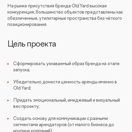
На рынке присутствия бренда Old Yard высокая
КОНТАКТЫ
БЛОГ
конкуренция, большинство объектов представлены как
UX-тестирование интернет-магазинов, сайтов
ПРЕДЛОЖЕНИЕ ДЛЯ
обезличенные, утилитарные пространства без чёткого
СЛОВАРЬ ТЕРМИНОВ
и приложений с респондентами
БЕЛАРУСИ
позиционирования.
РЕФЕРАЛЬНАЯ ПРОГРАММА
Глубинные интервью с аудиторией
Цель проекта
Создание AI-креативов
Сформировать узнаваемый образ бренда на этапе
запуска;
Правовой аудит сайта
Убедительно донести ценность аренды именно в
Оптимизация скорости загрузки сайта
Old Yard;
Придать эмоциональный, имиджевый и визуальный
Интеграция и поддержка умного поиска SearchBooster
вес проекту;
Создать основу для коммуникации с разными
Настройка Битрикс24
сегментами арендаторов (от малого бизнеса до
крупных компаний).