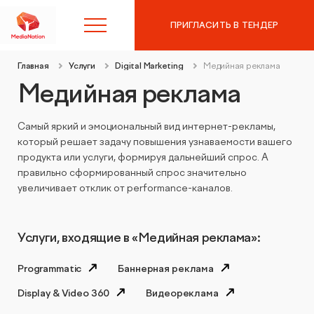
ПРИГЛАСИТЬ В ТЕНДЕР
Главная
Услуги
Digital Marketing
Медийная реклама
8 (495) 215-10-97
Медийная реклама
Самый яркий и эмоциональный вид интернет-рекламы,
Контекстная реклама в
который решает задачу повышения узнаваемости вашего
Яндекс.Директ
продукта или услуги, формируя дальнейший спрос. А
правильно сформированный спрос значительно
SEO-продвижение
Аудит контекстной рекламы
увеличивает отклик от performance-каналов.
Таргетированная реклама
SEO-аудит сайта
Услуги, входящие в «Медийная реклама»:
Digital Marketing
Вывод сайта из-под фильтров и санкций
Programmatic
Баннерная реклама
Display & Video 360
Видеореклама
Веб-аналитика
Комплексный digital-маркетинг
GEO-продвижение