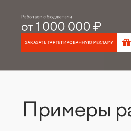
приложений
Сопровождение разработки
Размещение рек
сайта
мобильных прил
Работаем с бюджетами
Продвижени
от 1 000 000 ₽
SEO-консультация
маркетплей
Таргетированная
реклама
Продвижение на
Digital Marketing
ЗАКАЗАТЬ ТАРГЕТИРОВАННУЮ РЕКЛАМУ
Продвижение на 
Комплексный digital-
маркетинг
Продвижение на
Яндекс.Маркете
SMM
Комплексны
маркетинга
Influence Marketing
Видеореклама
Исследование з
бренда
Реклама в Telegram каналах и
Примеры р
VK группах
Медийная реклама
Наружная digital-реклама