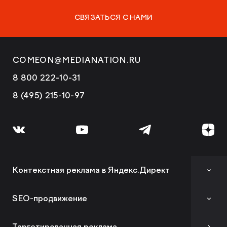
СВЯЗАТЬСЯ С НАМИ
COMEON@MEDIANATION.RU
8 800 222-10-31
8 (495) 215-10-97
Контекстная реклама в Яндекс.Директ
Аудит контекстной рекламы
SEO-продвижение
SEO-аудит сайта
Таргетированная реклама