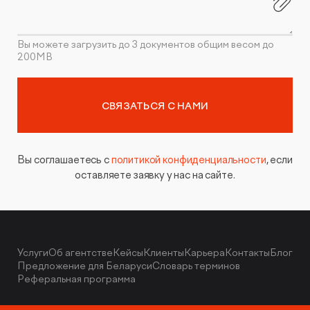
Вы можете загрузить до 3 документов общим весом до
200MB
СВЯЗАТЬСЯ С НАМИ
Вы соглашаетесь с
политикой конфиденциальности
, если
оставляете заявку у нас на сайте.
Услуги
Об агентстве
Кейсы
Клиенты
Карьера
Контакты
Блог
Предложение для Беларуси
Словарь терминов
Реферальная программа