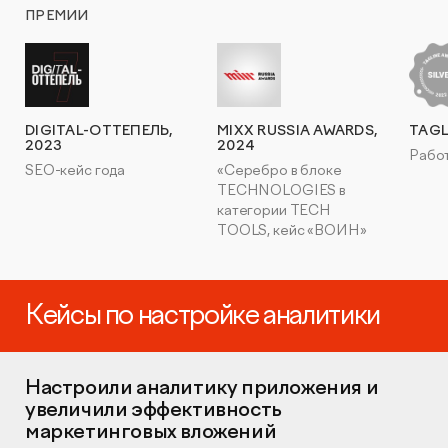
ПРЕМИИ
DIGITAL-ОТТЕПЕЛЬ,
MIXX RUSSIA AWARDS,
TAGL
2023
2024
Работ
SEO-кейс года
«Серебро в блоке
TECHNOLOGIES в
категории TECH
TOOLS, кейс «ВОИН»
Кейсы по настройке аналитики
Настроили аналитику приложения и
увеличили эффективность
маркетинговых вложений