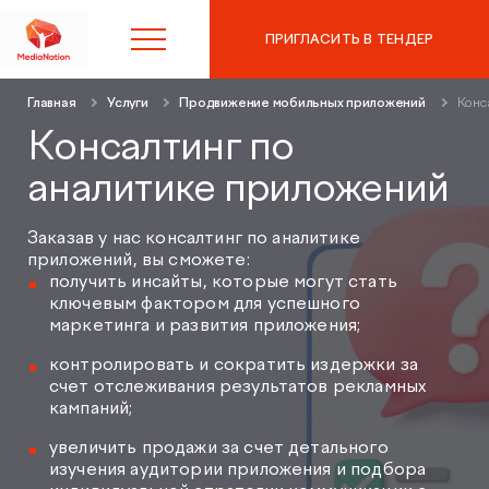
ПРИГЛАСИТЬ В ТЕНДЕР
Главная
Услуги
Продвижение мобильных приложений
Конс
8 (495) 215-10-97
Консалтинг по
аналитике приложений
Контекстная реклама в
Яндекс.Директ
Заказав у нас консалтинг по аналитике
приложений, вы сможете:
получить инсайты, которые могут стать
SEO-продвижение
Аудит контекстной рекламы
ключевым фактором для успешного
маркетинга и развития приложения;
Таргетированная реклама
SEO-аудит сайта
контролировать и сократить издержки за
счет отслеживания результатов рекламных
Digital Marketing
кампаний;
Вывод сайта из-под фильтров и санкций
увеличить продажи за счет детального
Веб-аналитика
Комплексный digital-маркетинг
изучения аудитории приложения и подбора
GEO-продвижение