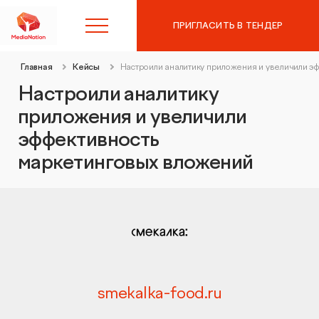
ПРИГЛАСИТЬ В ТЕНДЕР
Главная
Кейсы
Настроили аналитику приложения и увеличили э
8 (495) 215-10-97
Настроили аналитику
приложения и увеличили
Контекстная реклама в
эффективность
Яндекс.Директ
маркетинговых вложений
SEO-продвижение
Аудит контекстной рекламы
Таргетированная реклама
SEO-аудит сайта
Digital Marketing
Вывод сайта из-под фильтров и санкций
smekalka-food.ru
Веб-аналитика
Комплексный digital-маркетинг
GEO-продвижение