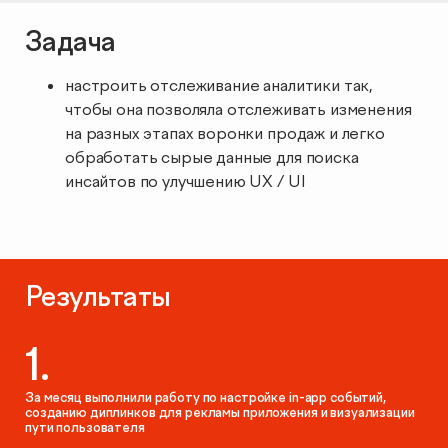
Продвижение мобильных
Задача
Аудит веб-аналитики
SMM
SEO-продвижение в вашей тематике
приложений
настроить отслеживание аналитики так,
Настройка сквозной аналитики
Influence Marketing
SEO-продвижение в Нижнем Новгороде
чтобы она позволяла отслеживать изменения
Продвижение на маркетплейсах
ASO: оптимизация мобильных приложений в App Store и
Google Play
на разных этапах воронки продаж и легко
Анализ больших данных
Видеореклама
Сопровождение разработки сайта
обработать сырые данные для поиска
Комплексный аудит маркетинга
Продвижение на Ozon
инсайтов по улучшению UX / UI
Консалтинг по аналитике приложений
Реклама в Telegram каналах и VK группах
SEO-консультация
StreamMyData
Исследование здоровья бренда
Продвижение на Wildberries
Размещение рекламы мобильных приложений
Медийная реклама
Разработка
Продвижение на Яндекс.Маркете
Сквозная аналитика
Результаты
Наружная digital-реклама
Продвижение магазина мебели
Создание и разработка сайтов
BI система
1.
Техническая поддержка сайта
Предиктивная аналитика
За месяц выполнили работу по настройке in-app событий,
+2
ОБ АГЕНТСТВЕ
КЕЙСЫ
созданию диплинков для рекламы приложения и визуализации
пути пользователя
КЛИЕНТЫ
КАРЬЕРА
UI/UX-аудит сайта