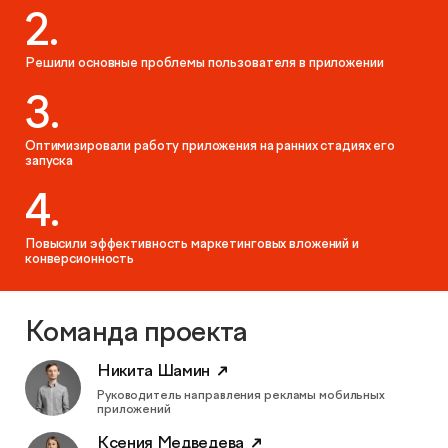
2.
КОНТАКТЫ
БЛОГ
UX-тестирование интернет-магазинов, сайтов
ПРЕДЛОЖЕНИЕ ДЛЯ
Решили основные проблемы пользователя в приложении
СЛОВАРЬ ТЕРМИНОВ
и приложений с респондентами
БЕЛАРУСИ
3.
РЕФЕРАЛЬНАЯ ПРОГРАММА
Глубинные интервью с аудиторией
Оптимизировали работу приложения на ранних стадиях его
запуска
Создание AI-креативов
4.
Правовой аудит сайта
Повысили эффективность маркетинговых вложений и
конверсионность
Оптимизация скорости загрузки сайта
Команда проекта
Интеграция и поддержка умного поиска SearchBooster
Никита Шамин
Руководитель направления рекламы мобильных
Настройка Битрикс24
приложений
Ксения Медведева