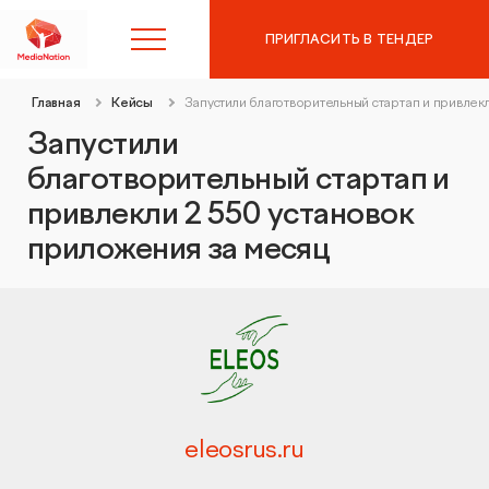
ПРИГЛАСИТЬ В ТЕНДЕР
Главная
Кейсы
Запустили благотворительный стартап и привлек
8 (495) 215-10-97
Запустили
благотворительный стартап и
Контекстная реклама в
привлекли 2 550 установок
Яндекс.Директ
приложения за месяц
SEO-продвижение
Аудит контекстной рекламы
Таргетированная реклама
SEO-аудит сайта
Digital Marketing
Вывод сайта из-под фильтров и санкций
eleosrus.ru
Веб-аналитика
Комплексный digital-маркетинг
GEO-продвижение