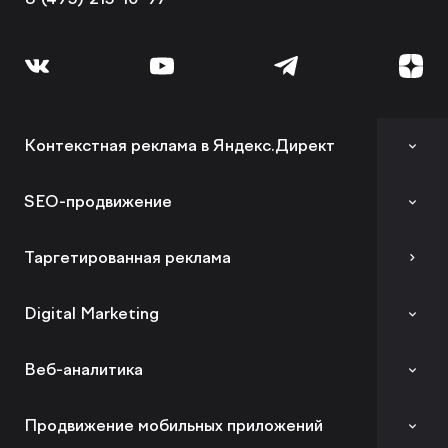
Контекстная реклама в Яндекс.Директ
Аудит контекстной рекламы
SEO-продвижение
SEO-аудит сайта
Таргетированная реклама
Вывод сайта из-под фильтров и санкций
Digital Marketing
GEO-продвижение
Комплексный digital-маркетинг
Веб-аналитика
SEO-продвижение в вашей тематике
SMM
SEO-продвижение в Нижнем Новгороде
Аудит веб-аналитики
Продвижение мобильных приложений
Influence Marketing