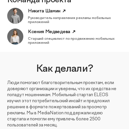
КОНТАКТЫ
БЛОГ
Никита Шамин
UX-тестирование интернет-магазинов, сайтов
ПРЕДЛОЖЕНИЕ ДЛЯ
Руководитель направления рекламы мобильных
СЛОВАРЬ ТЕРМИНОВ
и приложений с респондентами
БЕЛАРУСИ
приложений
Ксения Медведева
РЕФЕРАЛЬНАЯ ПРОГРАММА
Глубинные интервью с аудиторией
Старший специалист по продвижению мобильных
приложений
Создание AI-креативов
Как делали?
Правовой аудит сайта
Люди помогают благотворительным проектам, если
Оптимизация скорости загрузки сайта
доверяют организации и уверены, что их средства не
попадут мошенникам. Мобильный стартап ELEOS
изучил этот потребительский инсайт и предложил
Интеграция и поддержка умного поиска SearchBooster
решение в формате пожертвований за просмотр
рекламы. Мы в MediaNation поддержали идею
Настройка Битрикс24
стартапа и помогли ему привлечь более 2500
пользователей за месяц.