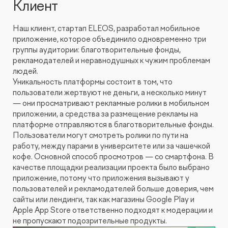
Клиент
Видеопродакшн
Наш клиент, стартап ELEOS, разработал мобильное
приложение, которое объединило одновременно три
группы аудитории: благотворительные фонды,
рекламодателей и неравнодушных к чужим проблемам
людей.
Уникальность платформы состоит в том, что
пользователи жертвуют не деньги, а несколько минут
— они просматривают рекламные ролики в мобильном
приложении, а средства за размещение рекламы на
платформе отправляются в благотворительные фонды.
Пользователи могут смотреть ролики по пути на
работу, между парами в университете или за чашечкой
кофе. Основной способ просмотров — со смартфона. В
качестве площадки реализации проекта было выбрано
приложение, потому что приложения вызывают у
пользователей и рекламодателей больше доверия, чем
сайты или лендинги, так как магазины Google Play и
Apple App Store ответственно подходят к модерации и
не пропускают подозрительные продукты.