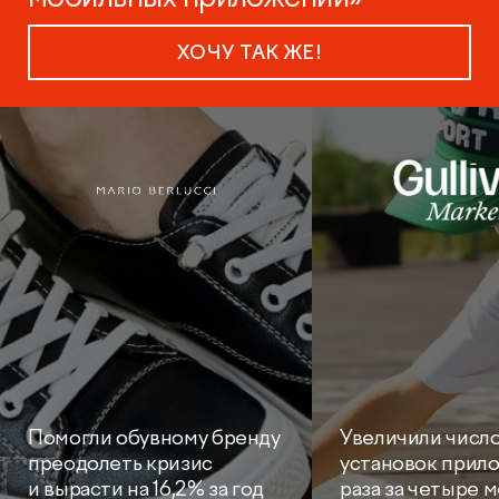
ХОЧУ ТАК ЖЕ!
Помогли обувному бренду
Увеличили числ
преодолеть кризис
установок прило
и вырасти на 16,2% за год
раза за четыре 