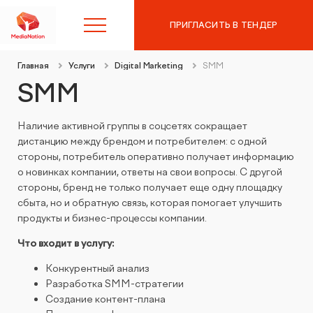
ПРИГЛАСИТЬ В ТЕНДЕР
Главная
Услуги
Digital Marketing
SMM
8 (495) 215-10-97
SMM
Наличие активной группы в соцсетях сокращает
Контекстная реклама в
дистанцию между брендом и потребителем: с одной
Яндекс.Директ
стороны, потребитель оперативно получает информацию
о новинках компании, ответы на свои вопросы. С другой
SEO-продвижение
Аудит контекстной рекламы
стороны, бренд не только получает еще одну площадку
сбыта, но и обратную связь, которая помогает улучшить
продукты и бизнес-процессы компании.
Таргетированная реклама
SEO-аудит сайта
Что входит в услугу:
Digital Marketing
Вывод сайта из-под фильтров и санкций
Конкурентный анализ
Разработка SMM-стратегии
Веб-аналитика
Комплексный digital-маркетинг
Создание контент-плана
GEO-продвижение