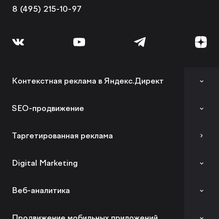
8 (495) 215-10-97
Контекстная реклама в Яндекс.Директ
Аудит контекстной рекламы
SEO-продвижение
SEO-аудит сайта
Таргетированная реклама
Вывод сайта из-под фильтров и санкций
Digital Marketing
GEO-продвижение
Комплексный digital-маркетинг
Веб-аналитика
SEO-продвижение в вашей тематике
SMM
SEO-продвижение в Нижнем Новгороде
Аудит веб-аналитики
Продвижение мобильных приложений