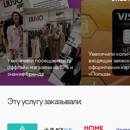
Видеопродакшн
Увеличили коли
Увеличили посещаемость
входящих заявок
оффлайн магазина на 10% и
оформления кар
знание бренда
«Польза»
Эту услугу заказывали: