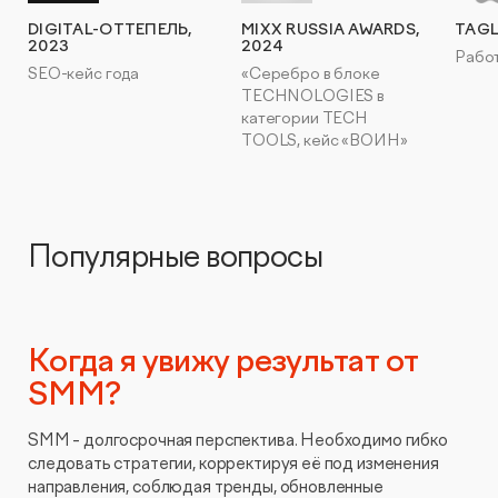
DIGITAL-ОТТЕПЕЛЬ,
MIXX RUSSIA AWARDS,
TAGL
2023
2024
Работ
SEO-кейс года
«Серебро в блоке
TECHNOLOGIES в
категории TECH
TOOLS, кейс «ВОИН»
Популярные вопросы
Когда я увижу результат от
SMM?
SMM - долгосрочная перспектива. Необходимо гибко
следовать стратегии, корректируя её под изменения
направления, соблюдая тренды, обновленные