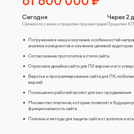
от 600 000 ₽
Сегодня
Через 2 
Свяжемся с вами и пришлем презентацию
Пришлем КП 
Погружение в нишу и изучение особенностей напра
анализа конкурентов и изучение целевой аудитории
Согласование прототипов и стиля сайта
Отрисовка дизайна сайта для ПК версии и его утве
Верстка и программирование сайта для ПК, мобиль
версий
Полноценно рабочий проект для seo-продвижения
Множество плагинов, которые позволят в будущем 
функциональность сайта
Плагины и методы для защиты сайта от взломов и ата