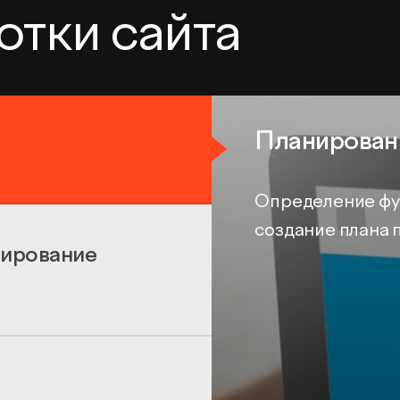
отки сайта
Планирован
Определение фун
создание плана 
тирование