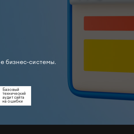
и приложений
с респондентами
ламы
ожений
Глубинные интервью с
е на
аудиторией
сах
Создание AI-креативов
 Ozon
Правовой аудит сайта
Wildberries
Оптимизация скорости
загрузки сайта
е бизнес-системы.
Интеграция и поддержка
й аудит
умного поиска SearchBooster
Настройка Битрикс24
доровья
Базовый
Видеопродакшн
технический
Продвижение
аудит сайта
магазина мебели
на ошибки