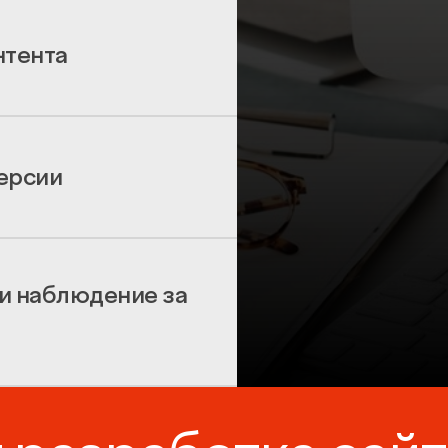
нтента
версии
 и наблюдение за