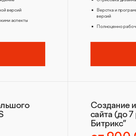
ной версий
Верстка и програм
версий
скими аспекты
Полноценно рабоч
ольшого
Создание и
S
сайта (до 7
Битрикс”