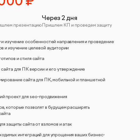
 000 ₽
Через 2 дня
ришлем презентацию
Пришлем КП и проведем защиту
 и изучение особенностей направления и проведение
ов и изучение целевой аудитории
отипов и стиля сайта
 сайта для ПК версии и его утверждение
мирование сайта для ПК, мобильной и планшетной
ий проект для seo-продвижения
в, которые позволят в будущем расширять
сайта
ля защиты сайта от взломов и атак
одимых интеграций для упрощения ваших бизнес-