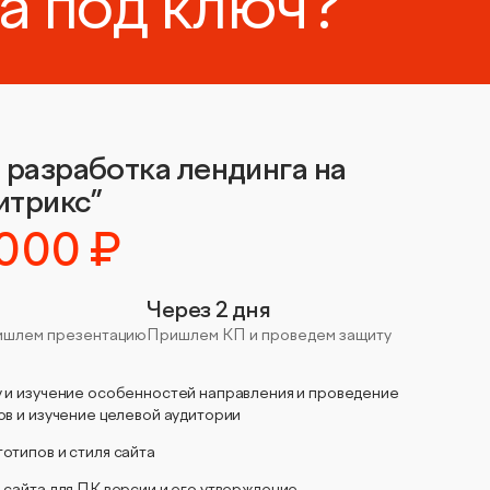
та под ключ?
 разработка лендинга на
итрикс”
 000 ₽
Через 2 дня
ришлем презентацию
Пришлем КП и проведем защиту
 и изучение особенностей направления и проведение
ов и изучение целевой аудитории
отипов и стиля сайта
 сайта для ПК версии и его утверждение