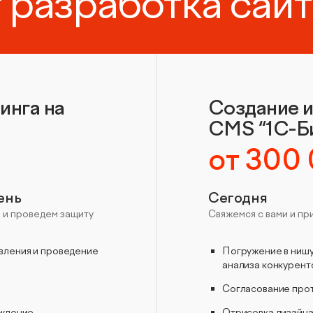
 разработка сай
инга на
Создание и
CMS “1С-Б
от 300
день
Сегодня
и проведем защиту
Свяжемся с вами и п
вления и проведение
Погружение в нишу
анализа конкурент
Согласование прот
рждение
Отрисовка дизайна