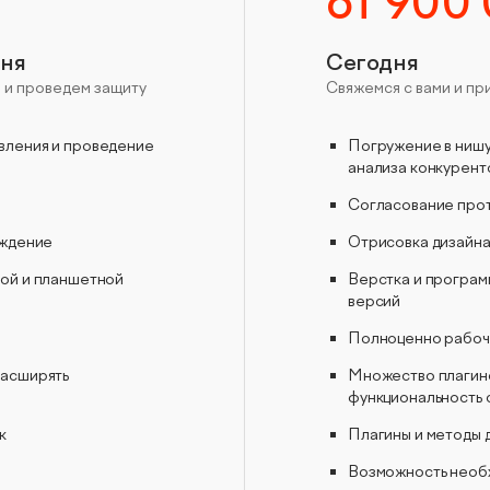
от 900
дня
Сегодня
и проведем защиту
Свяжемся с вами и п
вления и проведение
Погружение в нишу
анализа конкурент
Согласование прот
рждение
Отрисовка дизайна
ной и планшетной
Верстка и програм
версий
Полноценно рабоч
расширять
Множество плагино
функциональность 
к
Плагины и методы д
Возможность необх