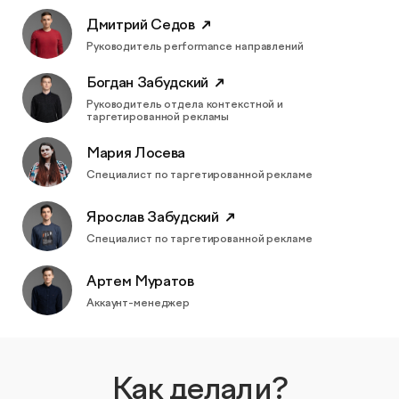
КОНТАКТЫ
БЛОГ
Дмитрий Седов
Руководитель performance направлений
UX-тестирование интернет-магазинов, сайтов
ПРЕДЛОЖЕНИЕ ДЛЯ
СЛОВАРЬ ТЕРМИНОВ
и приложений с респондентами
БЕЛАРУСИ
Богдан Забудский
РЕФЕРАЛЬНАЯ ПРОГРАММА
Руководитель отдела контекстной и
Глубинные интервью с аудиторией
таргетированной рекламы
Мария Лосева
Создание AI-креативов
Специалист по таргетированной рекламе
Правовой аудит сайта
Ярослав Забудский
Специалист по таргетированной рекламе
Оптимизация скорости загрузки сайта
Артем Муратов
Аккаунт-менеджер
Интеграция и поддержка умного поиска SearchBooster
Настройка Битрикс24
Как делали?