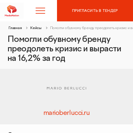
ПРИГЛАСИТЬ В ТЕНДЕР
Главная
Кейсы
Помогли обувному бренду преодолеть кризис и вы
8 (495) 215-10-97
Помогли обувному бренду
преодолеть кризис и вырасти
Контекстная реклама в
на 16,2% за год
Яндекс.Директ
SEO-продвижение
Аудит контекстной рекламы
Таргетированная реклама
SEO-аудит сайта
Digital Marketing
Вывод сайта из-под фильтров и санкций
marioberlucci.ru
Веб-аналитика
Комплексный digital-маркетинг
GEO-продвижение