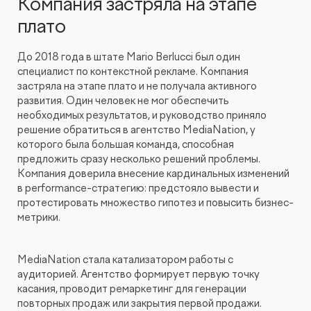
Компания застряла на этапе
плато
До 2018 года в штате Mario Berlucci был один
специалист по контекстной рекламе. Компания
застряла на этапе плато и не получала активного
развития. Один человек не мог обеспечить
необходимых результатов, и руководство приняло
решение обратиться в агентство MediaNation, у
которого была большая команда, способная
предложить сразу несколько решений проблемы.
Компания доверила внесение кардинальных изменений
в performance-стратегию: предстояло вывести и
протестировать множество гипотез и повысить бизнес-
метрики.
MediaNation стала катализатором работы с
аудиторией. Агентство формирует первую точку
касания, проводит ремаркетинг для генерации
повторных продаж или закрытия первой продажи.