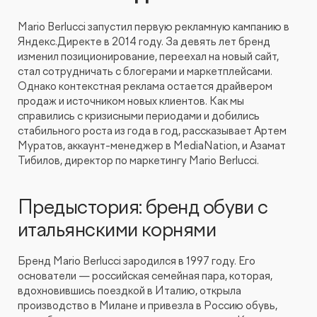
Видеопродакшн
Mario Berlucci запустил первую рекламную кампанию в
Яндекс.Директе в 2014 году. За девять лет бренд
изменил позиционирование, переехал на новый сайт,
стал сотрудничать с блогерами и маркетплейсами.
Однако контекстная реклама остается драйвером
продаж и источником новых клиентов. Как мы
справились с кризисными периодами и добились
стабильного роста из года в год, рассказывает Артем
Муратов, аккаунт-менеджер в MediaNation, и Азамат
Тибилов, директор по маркетингу Mario Berlucci.
Предыстория: бренд обуви с
итальянскими корнями
Бренд Mario Berlucci зародился в 1997 году. Его
основатели — российская семейная пара, которая,
вдохновившись поездкой в Италию, открыла
производство в Милане и привезла в Россию обувь,