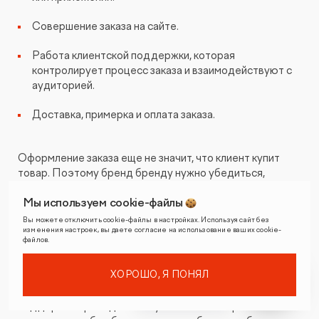
Совершение заказа на сайте.
Работа клиентской поддержки, которая
контролирует процесс заказа и взаимодействуют с
аудиторией.
Доставка, примерка и оплата заказа.
Оформление заказа еще не значит, что клиент купит
товар. Поэтому бренд бренду нужно убедиться,
подойдет ли клиенту обувь или нет, до этапа заказа и
Мы используем cookie-файлы
примерки. Модели обуви подробно изучаются
технологами, а затем всю полезную для клиентов
Вы можете отключить cookie-файлы в настройках. Используя сайт без
изменения настроек, вы даете согласие на использование ваших cookie-
информацию из их анализа переносят на страницы
файлов.
карточек товара.
ХОРОШО, Я ПОНЯЛ
После оформления заказа сотрудник клиентской
поддержки проводит с покупателем телефонное