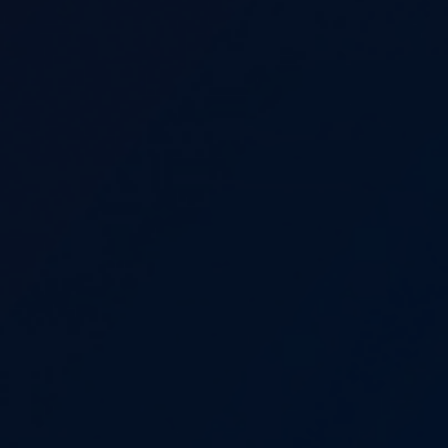
приложений
Сопровождение разработки
Размещение рек
сайта
мобильных прил
Продвижени
SEO-консультация
маркетплей
Таргетированная
реклама
Продвижение на
Digital Marketing
Продвижение на 
Комплексный digital-
маркетинг
Продвижение на
Яндекс.Маркете
SMM
Комплексны
маркетинга
Influence Marketing
Видеореклама
Исследование з
бренда
Реклама в Telegram каналах и
VK группах
Медийная реклама
Наружная digital-реклама