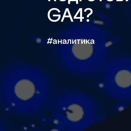
GA4?
#аналитика