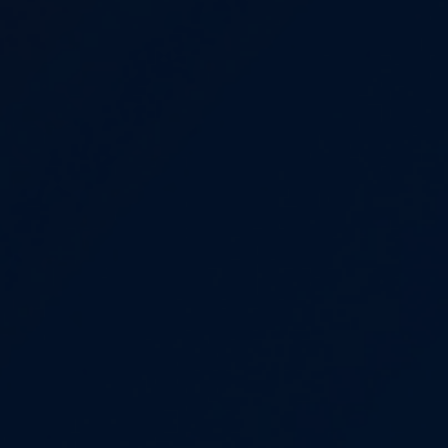
и приложений
с респондентами
ламы
ожений
Глубинные интервью с
е на
аудиторией
сах
Создание AI-креативов
 Ozon
Правовой аудит сайта
Wildberries
Оптимизация скорости
загрузки сайта
Интеграция и поддержка
й аудит
умного поиска SearchBooster
Настройка Битрикс24
доровья
Видеопродакшн
Продвижение
магазина мебели