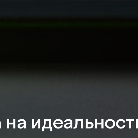
 на идеальност