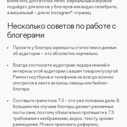
воплотить достаточно легко. Вербальный и игровой
подойдет для влогов у блогеров или видео селебрити,
а визуальный – для их Instagram*-страниц.
Несколько советов по работе с
блогерами
Просите у блогера скриншоты статистики и данные
об аудитории – это абсолютно нормально.
Всегда соотносите аудиторию лидера мнений и
интересы этой аудитории с вашим товаром/услугой.
Ремонт ноутбуков и телефонов не всегда логично
смотрится в ленте актрисы, певицы или fashion-
блогера.
Составьте грамотное ТЗ – это уже половина дела. В
большинстве случаев блогеры делают рекламные
посты сами, поэтому обязательно пропишите в ТЗ
требования к изображению, видео, тексту, срокам
размещения. Можно приложить референс,