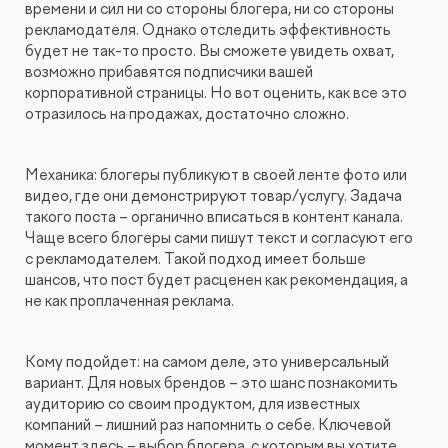
времени и сил ни со стороны блогера, ни со стороны
Видеопродакшн
рекламодателя. Однако отследить эффективность
будет не так-то просто. Вы сможете увидеть охват,
возможно прибавятся подписчики вашей
корпоративной страницы. Но вот оценить, как все это
отразилось на продажах, достаточно сложно.
Механика: блогеры публикуют в своей ленте фото или
видео, где они демонстрируют товар/услугу. Задача
такого поста – органично вписаться в контент канала.
Чаще всего блогеры сами пишут текст и согласуют его
с рекламодателем. Такой подход имеет больше
шансов, что пост будет расценен как рекомендация, а
не как проплаченная реклама.
Кому подойдет: на самом деле, это универсальный
вариант. Для новых брендов – это шанс познакомить
аудиторию со своим продуктом, для известных
компаний – лишний раз напомнить о себе. Ключевой
момент здесь – выбор блогера, с которым вы хотите