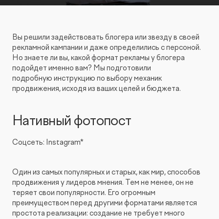
КОНТАКТЫ
БЛОГ
UX-тестирование интернет-магазинов, сайтов
ПРЕДЛОЖЕНИЕ ДЛЯ
СЛОВАРЬ ТЕРМИНОВ
и приложений с респондентами
БЕЛАРУСИ
Вы решили задействовать блогера или звезду в своей
рекламной кампании и даже определились с персоной.
РЕФЕРАЛЬНАЯ ПРОГРАММА
Но знаете ли вы, какой формат рекламы у блогера
Глубинные интервью с аудиторией
подойдет именно вам? Мы подготовили
подробную инструкцию по выбору механик
продвижения, исходя из ваших целей и бюджета.
Создание AI-креативов
Правовой аудит сайта
Нативный фотопост
Соцсеть: Instagram*
Оптимизация скорости загрузки сайта
Интеграция и поддержка умного поиска SearchBooster
Один из самых популярных и старых, как мир, способов
продвижения у лидеров мнения. Тем не менее, он не
теряет свои популярности. Его огромным
Настройка Битрикс24
преимуществом перед другими форматами является
простота реализации: создание не требует много