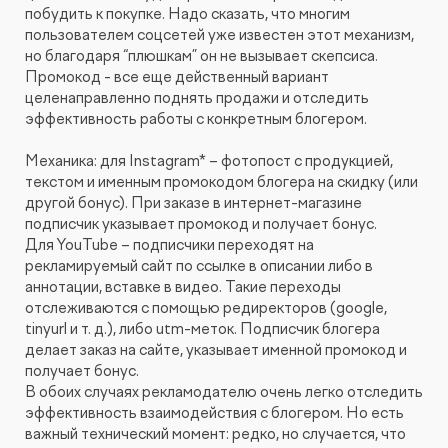
побудить к покупке. Надо сказать, что многим
пользователем соцсетей уже известен этот механизм,
но благодаря “плюшкам” он не вызывает скепсиса.
Промокод - все еще действенный вариант
целенаправленно поднять продажи и отследить
эффективность работы с конкретным блогером.
Механика: для Instagram* – фотопост с продукцией,
текстом и именным промокодом блогера на скидку (или
другой бонус). При заказе в интернет-магазине
подписчик указывает промокод и получает бонус.
Для YouTube – подписчики переходят на
рекламируемый сайт по ссылке в описании либо в
аннотации, вставке в видео. Такие переходы
отслеживаются с помощью редиректоров (google,
tinyurl и т. д.), либо utm-меток. Подписчик блогера
делает заказ на сайте, указывает именной промокод и
получает бонус.
В обоих случаях рекламодателю очень легко отследить
эффективность взаимодействия с блогером. Но есть
важный технический момент: редко, но случается, что