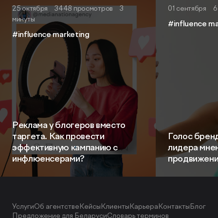
25 октября
3448 просмотров
3
01 сентября
6
минуты
#influence m
#influence marketing
Реклама у блогеров вместо
таргета. Как провести
Голос бренд
эффективную кампанию с
лидера мне
инфлюенсерами?
продвижен
Услуги
Об агентстве
Кейсы
Клиенты
Карьера
Контакты
Блог
Предложение для Беларуси
Словарь терминов