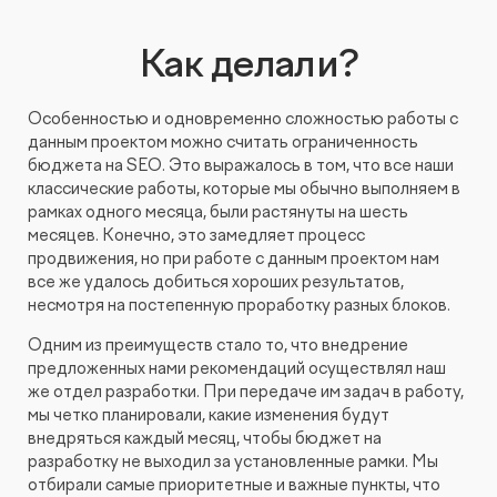
КОНТАКТЫ
БЛОГ
Как делали?
UX-тестирование интернет-магазинов, сайтов
ПРЕДЛОЖЕНИЕ ДЛЯ
СЛОВАРЬ ТЕРМИНОВ
и приложений с респондентами
БЕЛАРУСИ
Особенностью и одновременно сложностью работы с
РЕФЕРАЛЬНАЯ ПРОГРАММА
Глубинные интервью с аудиторией
данным проектом можно считать ограниченность
бюджета на SEO. Это выражалось в том, что все наши
классические работы, которые мы обычно выполняем в
Создание AI-креативов
рамках одного месяца, были растянуты на шесть
месяцев. Конечно, это замедляет процесс
продвижения, но при работе с данным проектом нам
Правовой аудит сайта
все же удалось добиться хороших результатов,
несмотря на постепенную проработку разных блоков.
Оптимизация скорости загрузки сайта
Одним из преимуществ стало то, что внедрение
предложенных нами рекомендаций осуществлял наш
Интеграция и поддержка умного поиска SearchBooster
же отдел разработки. При передаче им задач в работу,
мы четко планировали, какие изменения будут
внедряться каждый месяц, чтобы бюджет на
Настройка Битрикс24
разработку не выходил за установленные рамки. Мы
отбирали самые приоритетные и важные пункты, что