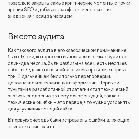
позволяло закрыть самые критические моменты с точки
Видеопродакшн
зрения SEO и добиваться эффективности от их
внедрения месяц за месяцем.
Вместо аудита
Как такового аудита в его классическом понимании не
было. Блоки, которые мы выполняем в рамках аудита за
один-два месяца, были разбиты на все шесть месяцев
работы. Однако основной анализ мы провели в первые
три. В дальнейшем были только перепроверки,
дополнение и актуализация информации. Первыми
пунктами в разработанной стратегии стал технический
анализ и внедрение по нему рекомендаций, так как
технические ошибки – это первое, что нужно устранять
для улучшения позиций сайта.
В первую очередь были исправлены ошибки, влияющие
на индексацию сайта: