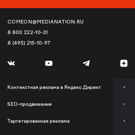
COMEON@MEDIANATION.RU
8 800 222-10-31
8 (495) 215-10-97
Контекстная реклама в Яндекс.Директ
Аудит контекстной рекламы
SEO-продвижение
SEO-аудит сайта
Таргетированная реклама
Вывод сайта из-под фильтров и санкций