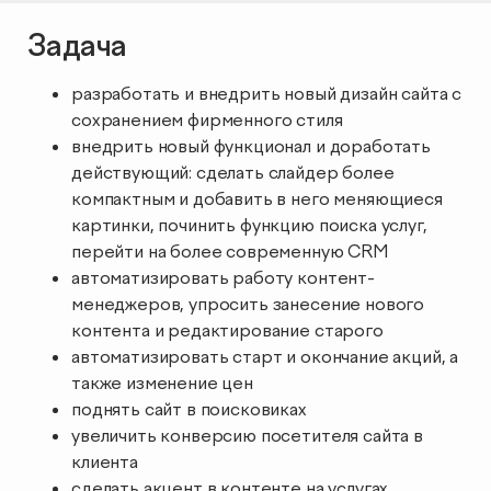
Продвижение мобильных
Задача
Аудит веб-аналитики
SMM
SEO-продвижение в вашей тематике
приложений
разработать и внедрить новый дизайн сайта с
Настройка сквозной аналитики
Influence Marketing
SEO-продвижение в Нижнем Новгороде
сохранением фирменного стиля
Продвижение на маркетплейсах
ASO: оптимизация мобильных приложений в App Store и
Google Play
внедрить новый функционал и доработать
Анализ больших данных
Видеореклама
Сопровождение разработки сайта
действующий: сделать слайдер более
Комплексный аудит маркетинга
Продвижение на Ozon
компактным и добавить в него меняющиеся
Консалтинг по аналитике приложений
Реклама в Telegram каналах и VK группах
картинки, починить функцию поиска услуг,
SEO-консультация
StreamMyData
Исследование здоровья бренда
Продвижение на Wildberries
перейти на более современную CRM
Размещение рекламы мобильных приложений
автоматизировать работу контент-
Медийная реклама
менеджеров, упросить занесение нового
Разработка
Продвижение на Яндекс.Маркете
Сквозная аналитика
контента и редактирование старого
Наружная digital-реклама
автоматизировать старт и окончание акций, а
Продвижение магазина мебели
Создание и разработка сайтов
BI система
также изменение цен
поднять сайт в поисковиках
Техническая поддержка сайта
Предиктивная аналитика
увеличить конверсию посетителя сайта в
+2
ОБ АГЕНТСТВЕ
КЕЙСЫ
клиента
КЛИЕНТЫ
КАРЬЕРА
сделать акцент в контенте на услугах
UI/UX-аудит сайта