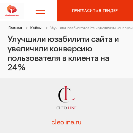
ПРИГЛАСИТЬ В ТЕНДЕР
Главная
Кейсы
Улучшили юзабилити сайта и увеличили конверси
8 (495) 215-10-97
Улучшили юзабилити сайта и
увеличили конверсию
Контекстная реклама в
пользователя в клиента на
Яндекс.Директ
24%
SEO-продвижение
Аудит контекстной рекламы
Таргетированная реклама
SEO-аудит сайта
Digital Marketing
Вывод сайта из-под фильтров и санкций
cleoline.ru
Веб-аналитика
Комплексный digital-маркетинг
GEO-продвижение