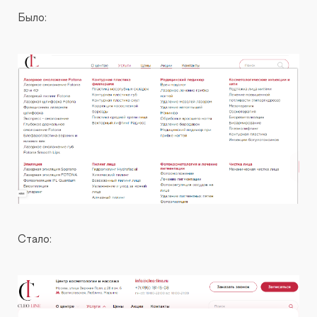
Было:
Стало: