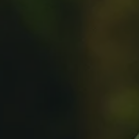
и приложений
с респондентами
ламы
ожений
Глубинные интервью с
е на
аудиторией
сах
Создание AI-креативов
 Ozon
Правовой аудит сайта
Wildberries
Оптимизация скорости
загрузки сайта
Интеграция и поддержка
й аудит
умного поиска SearchBooster
Настройка Битрикс24
доровья
Видеопродакшн
Продвижение
магазина мебели