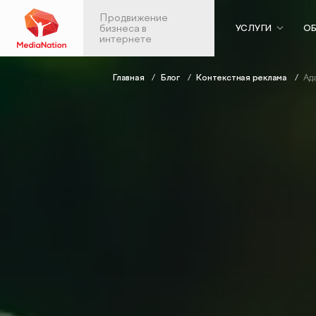
Продвижение
бизнеса в
УСЛУГИ
ОБ
интернете
Главная
Блог
Контекстная реклама
Ад
Контекстная реклама
Веб-аналити
в Яндекс.Директ
Аудит веб-анали
Аудит контекстной рекламы
Настройка скво
SEO-продвижение
аналитики
Анализ больших 
SEO-аудит сайта
Продвижен
Вывод сайта из-под фильтров и
мобильных
санкций
приложений
GEO-продвижение
ASO: оптимизаци
SEO-продвижение в вашей
приложений в Ap
тематике
Google Play
SEO-продвижение в Нижнем
Консалтинг по а
Новгороде