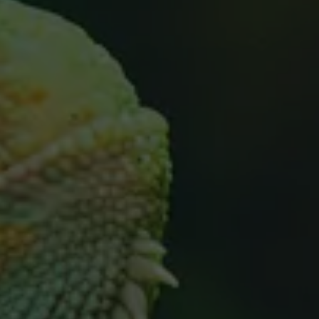
приложений
Сопровождение разработки
Размещение рек
сайта
мобильных прил
Продвижени
SEO-консультация
маркетплей
Таргетированная
реклама
Продвижение на
Digital Marketing
Продвижение на 
Комплексный digital-
маркетинг
Продвижение на
Яндекс.Маркете
SMM
Комплексны
маркетинга
Influence Marketing
Видеореклама
Исследование з
бренда
Реклама в Telegram каналах и
VK группах
Медийная реклама
Наружная digital-реклама