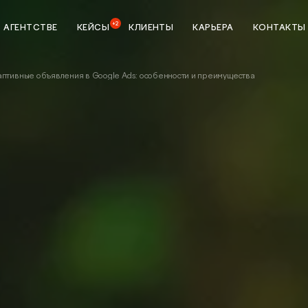
+2
 АГЕНТСТВЕ
КЕЙСЫ
КЛИЕНТЫ
КАРЬЕРА
КОНТАКТЫ
аптивные объявления в Google Ads: особенности и преимущества
ка
StreamMyData
тики
Сквозная аналитика
зной
BI система
Предиктивная аналитика
данных
Разработка
ие
Создание и разработка
сайтов
Техническая поддержка сайта
я мобильных
p Store и
UI/UX-аудит сайта
UX-тестирование интернет-
налитике
магазинов, сайтов