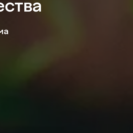
ства
ма