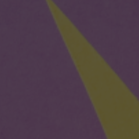
и приложений
с респондентами
ламы
ожений
Глубинные интервью с
е на
аудиторией
сах
Создание AI-креативов
 Ozon
Правовой аудит сайта
Wildberries
Оптимизация скорости
загрузки сайта
Интеграция и поддержка
й аудит
умного поиска SearchBooster
Настройка Битрикс24
доровья
Видеопродакшн
Продвижение
магазина мебели