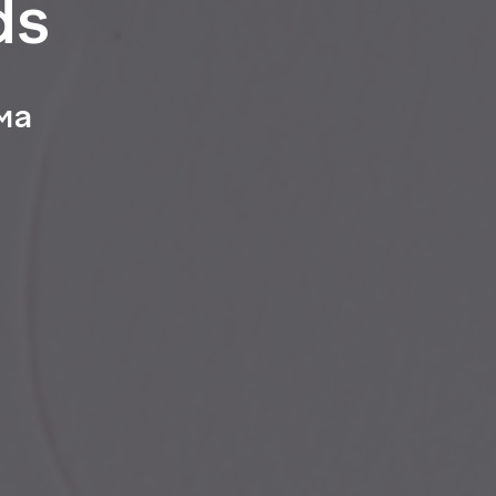
ds
ма