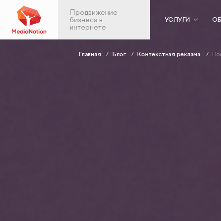
Продвижение
бизнеса в
УСЛУГИ
ОБ
интернете
Главная
Блог
Контекстная реклама
Но
Контекстная реклама
Веб-аналити
в Яндекс.Директ
Аудит веб-анали
Аудит контекстной рекламы
Настройка скво
SEO-продвижение
аналитики
Анализ больших 
SEO-аудит сайта
Продвижен
Вывод сайта из-под фильтров и
мобильных
санкций
приложений
GEO-продвижение
ASO: оптимизаци
SEO-продвижение в вашей
приложений в Ap
тематике
Google Play
SEO-продвижение в Нижнем
Консалтинг по а
Новгороде