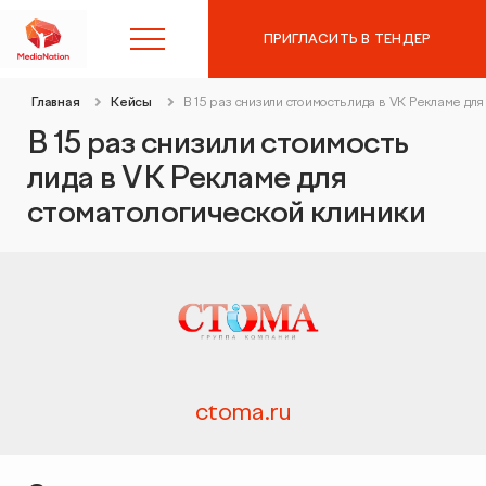
ПРИГЛАСИТЬ В ТЕНДЕР
Главная
Кейсы
В 15 раз снизили стоимость лида в VK Рекламе дл
8 (495) 215-10-97
В 15 раз снизили стоимость
лида в VK Рекламе для
Контекстная реклама в
стоматологической клиники
Яндекс.Директ
SEO-продвижение
Аудит контекстной рекламы
Таргетированная реклама
SEO-аудит сайта
Digital Marketing
Вывод сайта из-под фильтров и санкций
ctoma.ru
Веб-аналитика
Комплексный digital-маркетинг
GEO-продвижение