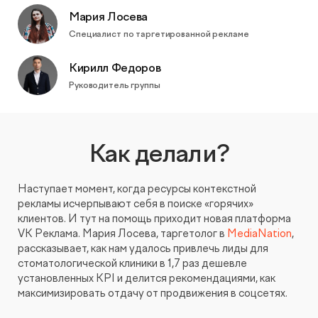
Мария Лосева
КОНТАКТЫ
БЛОГ
Специалист по таргетированной рекламе
UX-тестирование интернет-магазинов, сайтов
ПРЕДЛОЖЕНИЕ ДЛЯ
СЛОВАРЬ ТЕРМИНОВ
и приложений с респондентами
БЕЛАРУСИ
Кирилл Федоров
РЕФЕРАЛЬНАЯ ПРОГРАММА
Руководитель группы
Глубинные интервью с аудиторией
Создание AI-креативов
Как делали?
Правовой аудит сайта
Наступает момент, когда ресурсы контекстной
рекламы исчерпывают себя в поиске «горячих»
Оптимизация скорости загрузки сайта
клиентов. И тут на помощь приходит новая платформа
VK Реклама. Мария Лосева, таргетолог в
MediaNation
,
рассказывает, как нам удалось привлечь лиды для
Интеграция и поддержка умного поиска SearchBooster
стоматологической клиники в 1,7 раз дешевле
установленных KPI и делится рекомендациями, как
Настройка Битрикс24
максимизировать отдачу от продвижения в соцсетях.