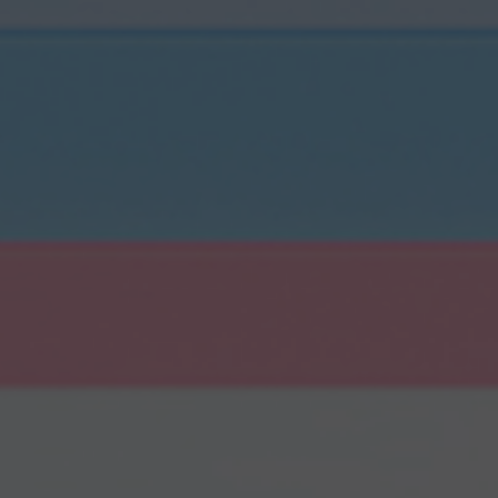
приложений
Сопровождение разработки
Размещение рек
сайта
мобильных прил
Продвижени
SEO-консультация
маркетплей
Таргетированная
реклама
Продвижение на
Digital Marketing
Продвижение на 
Комплексный digital-
маркетинг
Продвижение на
Яндекс.Маркете
SMM
Комплексны
маркетинга
Influence Marketing
Видеореклама
Исследование з
бренда
Реклама в Telegram каналах и
VK группах
Медийная реклама
Наружная digital-реклама