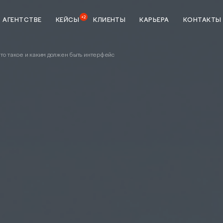
+2
 АГЕНТСТВЕ
КЕЙСЫ
КЛИЕНТЫ
КАРЬЕРА
КОНТАКТЫ
это такое и каким должен быть интерфейс
ка
StreamMyData
тики
Сквозная аналитика
зной
BI система
Предиктивная аналитика
данных
Разработка
ие
Создание и разработка
сайтов
Техническая поддержка сайта
я мобильных
p Store и
UI/UX-аудит сайта
UX-тестирование интернет-
налитике
магазинов, сайтов