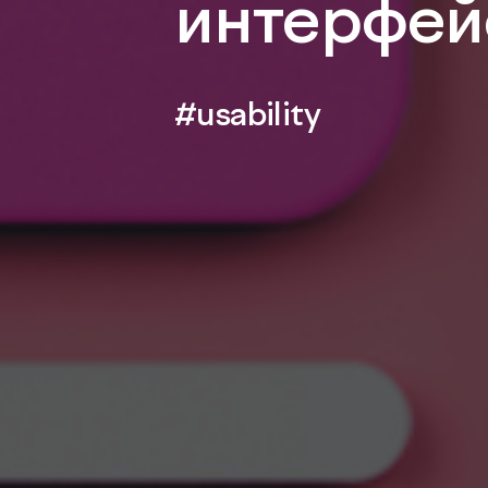
интерфей
#usability