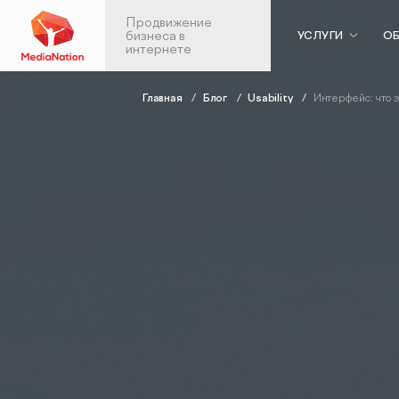
Продвижение
бизнеса в
УСЛУГИ
ОБ
интернете
Главная
Блог
Usability
Интерфейс: что 
Контекстная реклама
Веб-аналити
в Яндекс.Директ
Аудит веб-анали
Аудит контекстной рекламы
Настройка скво
SEO-продвижение
аналитики
Анализ больших 
SEO-аудит сайта
Продвижен
Вывод сайта из-под фильтров и
мобильных
санкций
приложений
GEO-продвижение
ASO: оптимизаци
SEO-продвижение в вашей
приложений в Ap
тематике
Google Play
SEO-продвижение в Нижнем
Консалтинг по а
Новгороде