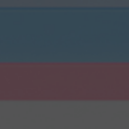
и приложений
с респондентами
ламы
ожений
Глубинные интервью с
е на
аудиторией
сах
Создание AI-креативов
 Ozon
Правовой аудит сайта
Wildberries
Оптимизация скорости
загрузки сайта
Интеграция и поддержка
й аудит
умного поиска SearchBooster
Настройка Битрикс24
доровья
Видеопродакшн
Продвижение
магазина мебели