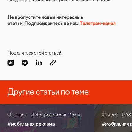
Не пропустите новые интересные
статьи.
Подписывайтесь на наш
Телеграм-канал
Поделиться этой статьёй:
Другие статьи по теме
20 января
2045 просмотров
15 мин
06 июня
1768
#мобильная реклама
#мобильная 