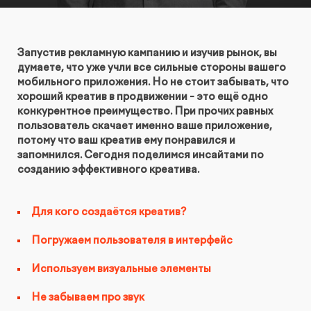
КОНТАКТЫ
БЛОГ
UX-тестирование интернет-магазинов, сайтов
ПРЕДЛОЖЕНИЕ ДЛЯ
СЛОВАРЬ ТЕРМИНОВ
и приложений с респондентами
БЕЛАРУСИ
Запустив рекламную кампанию и изучив рынок, вы
думаете, что уже учли все сильные стороны вашего
РЕФЕРАЛЬНАЯ ПРОГРАММА
мобильного приложения. Но не стоит забывать, что
Глубинные интервью с аудиторией
хороший креатив в продвижении - это ещё одно
конкурентное преимущество. При прочих равных
пользователь скачает именно ваше приложение,
Создание AI-креативов
потому что ваш креатив ему понравился и
запомнился. Сегодня поделимся инсайтами по
Правовой аудит сайта
созданию эффективного креатива.
Оптимизация скорости загрузки сайта
Для кого создаётся креатив?
Погружаем пользователя в интерфейс
Интеграция и поддержка умного поиска SearchBooster
Используем визуальные элементы
Настройка Битрикс24
Не забываем про звук