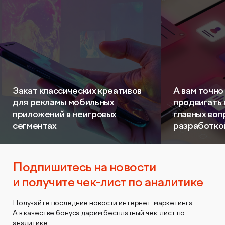
Закат классических креативов
А вам точно
для рекламы мобильных
продвигать
приложений в неигровых
главных воп
сегментах
разработко
Подпишитесь на новости
и получите чек-лист по аналитике
Получайте последние новости интернет-маркетинга.
А в качестве бонуса дарим бесплатный чек-лист по
аналитике.