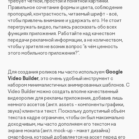
требует чёткой, простой и понятной картинки.
Правильное сочетание формы и цвета, соблюдение
пропорций, контрастность, читаемый шрифт - всё,
чтобы привлечь внимание и удержать его. Не стоит
перегружать видео, пытаясь рассказать обо всех
функциях приложения. Работайте над качеством
передачи рекламной информации, а не количеством,
чтобы у зрителя не возник вопрос “в чём ценность
этого мобильного приложения?”.
Для создания роликов мы часто используем
Google
Video Builder
, это очень удобный инструмент с
набором минималистичных анимированных шаблонов. С
Video Builder можно создать вполне качественный
видеоролик для рекламы приложения, добавив лишь
немного ассетов (англ. assets - компоненты графики,
звука) клиента и текст. Поскольку допустимый объём
текста в кадре ограничен, чтобы он был максимально
доходчивым, мы часто дополняем его текстом на
экране мокапа (англ. mock-up - макет дизайна)
смартфона, который добавляется на ассет перед его