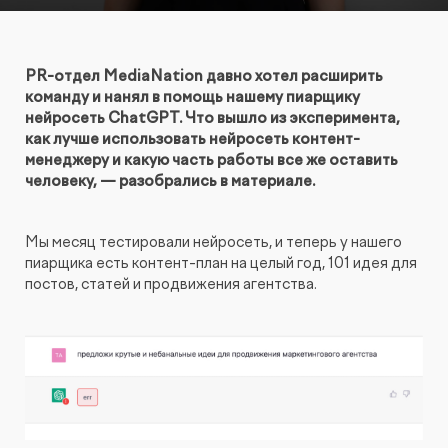
КОНТАКТЫ
БЛОГ
UX-тестирование интернет-магазинов, сайтов
ПРЕДЛОЖЕНИЕ ДЛЯ
СЛОВАРЬ ТЕРМИНОВ
и приложений с респондентами
БЕЛАРУСИ
PR-отдел
MediaNation
давно хотел расширить
команду и нанял в помощь нашему пиарщику
РЕФЕРАЛЬНАЯ ПРОГРАММА
нейросеть ChatGPT. Что вышло из эксперимента,
Глубинные интервью с аудиторией
как лучше использовать нейросеть контент-
менеджеру и какую часть работы все же оставить
человеку, — разобрались в материале.
Создание AI-креативов
Правовой аудит сайта
Мы месяц тестировали нейросеть, и теперь у нашего
пиарщика есть контент-план на целый год, 101 идея для
постов, статей и продвижения агентства.
Оптимизация скорости загрузки сайта
Интеграция и поддержка умного поиска SearchBooster
Настройка Битрикс24