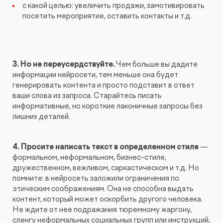
с какой целью: увеличить продажи, замотивировать
посетить мероприятие, оставить контакты и т.д.
3. Но не переусердствуйте.
Чем больше вы дадите
информации нейросети, тем меньше она будет
генерировать контента и просто подставит в ответ
ваши слова из запроса. Старайтесь писать
информативные, но короткие лаконичные запросы без
лишних деталей.
4. Просите написать текст в определенном стиле
—
формальном, неформальном, бизнес-стиле,
дружественном, вежливом, саркастическом и т.д. Но
помните: в нейросеть заложили ограничения по
этическим соображениям. Она не способна выдать
контент, который может оскорбить другого человека.
Не ждите от нее подражания тюремному жаргону,
сленгу неформальных социальных групп или инструкций,