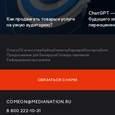
ChatGPT — 
Как продвигать товары и услуги
будущего и
на узкую аудиторию?
переоценен
Услуги
Об агентстве
Кейсы
Клиенты
Карьера
Контакты
Блог
Предложение для Беларуси
Словарь терминов
Реферальная программа
СВЯЗАТЬСЯ С НАМИ
COMEON@MEDIANATION.RU
8 800 222-10-31