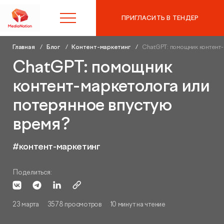
ПРИГЛАСИТЬ В ТЕНДЕР
Главная
Блог
Контент-маркетинг
ChatGPT: помощник контент-
8 (495) 215-10-97
ChatGPT: помощник
контент-маркетолога или
Контекстная реклама в
потерянное впустую
Яндекс.Директ
время?
SEO-продвижение
Аудит контекстной рекламы
#контент-маркетинг
Таргетированная реклама
SEO-аудит сайта
Поделиться:
Digital Marketing
Вывод сайта из-под фильтров и санкций
23 марта
3578 просмотров
10 минут на чтение
Веб-аналитика
Комплексный digital-маркетинг
GEO-продвижение