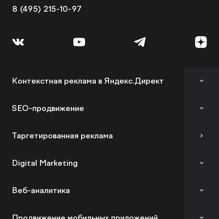
8 (495) 215-10-97
Контекстная реклама в Яндекс.Директ
Аудит контекстной рекламы
SEO-продвижение
SEO-аудит сайта
Таргетированная реклама
Вывод сайта из-под фильтров и санкций
Digital Marketing
GEO-продвижение
Комплексный digital-маркетинг
Веб-аналитика
SEO-продвижение в вашей тематике
SMM
SEO-продвижение в Нижнем Новгороде
Аудит веб-аналитики
Продвижение мобильных приложений