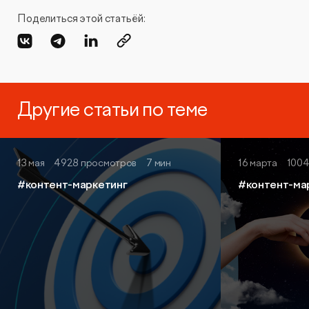
Поделиться этой статьёй:
Другие статьи по теме
13 мая
4928 просмотров
7 мин
16 марта
1004
#контент-маркетинг
#контент-ма