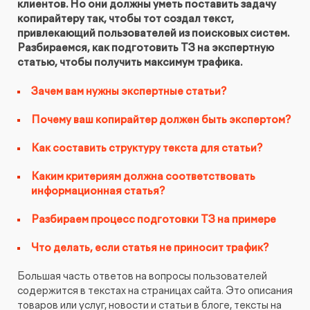
клиентов. Но они должны уметь поставить задачу
КОНТАКТЫ
БЛОГ
копирайтеру так, чтобы тот создал текст,
привлекающий пользователей из поисковых систем.
UX-тестирование интернет-магазинов, сайтов
ПРЕДЛОЖЕНИЕ ДЛЯ
СЛОВАРЬ ТЕРМИНОВ
Разбираемся, как подготовить ТЗ на экспертную
и приложений с респондентами
БЕЛАРУСИ
статью, чтобы получить максимум трафика.
РЕФЕРАЛЬНАЯ ПРОГРАММА
Глубинные интервью с аудиторией
Зачем вам нужны экспертные статьи?
Почему ваш копирайтер должен быть экспертом?
Создание AI-креативов
Как составить структуру текста для статьи?
Правовой аудит сайта
Каким критериям должна соответствовать
информационная статья?
Оптимизация скорости загрузки сайта
Разбираем процесс подготовки ТЗ на примере
Интеграция и поддержка умного поиска SearchBooster
Что делать, если статья не приносит трафик?
Большая часть ответов на вопросы пользователей
Настройка Битрикс24
содержится в текстах на страницах сайта. Это описания
товаров или услуг, новости и статьи в блоге, тексты на