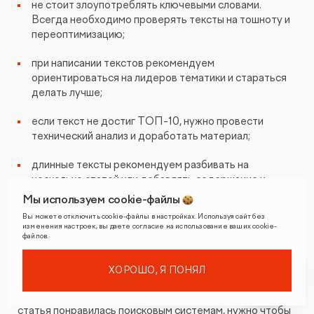
не стоит злоупотреблять ключевыми словами.
Всегда необходимо проверять тексты на тошноту и
переоптимизацию;
при написании текстов рекомендуем
ориентироваться на лидеров тематики и стараться
делать лучше;
если текст не достиг ТОП-10, нужно провести
технический анализ и доработать материал;
длинные тексты рекомендуем разбивать на
несколько статей или добавлять содержание и
навигацию по тексту;
Мы используем cookie-файлы
Вы можете отключить cookie-файлы в настройках. Используя сайт без
тексты необходимо разбавлять изображениями,
изменения настроек, вы даете согласие на использование ваших cookie-
графическими элементами, списками и таблицами.
файлов.
ХОРОШО, Я ПОНЯЛ
Всегда следует помнить, что вы пишете тексты для
посетителей сайта, а не для Google и Яндекса. Чтобы
статья понравилась поисковым системам, нужно чтобы