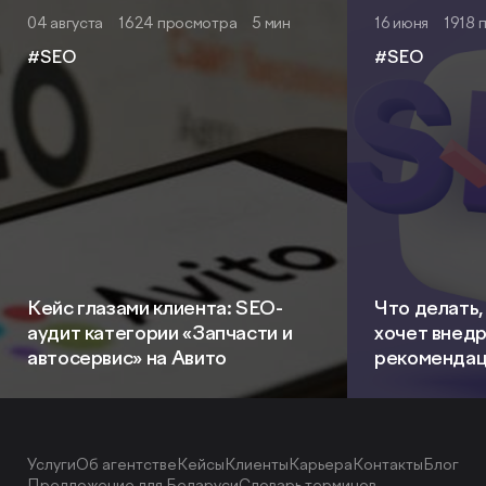
04 августа
1624 просмотра
5 мин
16 июня
1918 
#SEO
#SEO
Кейс глазами клиента: SEO-
Что делать,
аудит категории «Запчасти и
хочет внед
автосервис» на Авито
рекомендац
Услуги
Об агентстве
Кейсы
Клиенты
Карьера
Контакты
Блог
Предложение для Беларуси
Словарь терминов