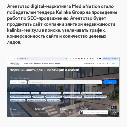
Агентство digital-маркетинга MediaNation стало
КОНТАКТЫ
БЛОГ
победителем тендера Kalinka Group на проведение
UX-тестирование интернет-магазинов, сайтов
ПРЕДЛОЖЕНИЕ ДЛЯ
работ по SEO-продвижению. Агентство будет
СЛОВАРЬ ТЕРМИНОВ
и приложений с респондентами
БЕЛАРУСИ
продвигать сайт компании элитной недвижимости
kalinka-realty.ru в поиске, увеличивать трафик,
РЕФЕРАЛЬНАЯ ПРОГРАММА
Глубинные интервью с аудиторией
конверсионность сайта и количество целевых
лидов.
Создание AI-креативов
Правовой аудит сайта
Оптимизация скорости загрузки сайта
Интеграция и поддержка умного поиска SearchBooster
Настройка Битрикс24