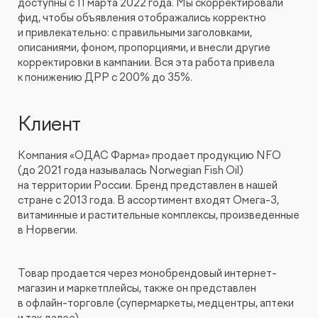
доступны с 11 марта 2022 года. Мы скорректировали
фид, чтобы объявления отображались корректно
КОНТАКТЫ
БЛОГ
и привлекательно: с правильными заголовками,
UX-тестирование интернет-магазинов, сайтов
ПРЕДЛОЖЕНИЕ ДЛЯ
описаниями, фоном, пропорциями, и внесли другие
СЛОВАРЬ ТЕРМИНОВ
и приложений с респондентами
БЕЛАРУСИ
корректировки в кампании. Вся эта работа привела
к понижению ДРР с 200% до 35%.
РЕФЕРАЛЬНАЯ ПРОГРАММА
Глубинные интервью с аудиторией
Клиент
Создание AI-креативов
Компания «ОДАС Фарма» продает продукцию NFO
Правовой аудит сайта
(до 2021 года называлась Norwegian Fish Oil)
на территории России. Бренд представлен в нашей
стране с 2013 года. В ассортимент входят Омега-3,
Оптимизация скорости загрузки сайта
витаминные и растительные комплексы, произведенные
в Норвегии.
Интеграция и поддержка умного поиска SearchBooster
Товар продается через монобрендовый интернет-
магазин и маркетплейсы, также он представлен
Настройка Битрикс24
в офлайн-торговле (супермаркеты, медцентры, аптеки