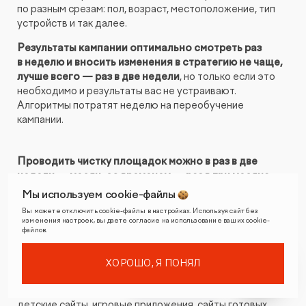
по разным срезам: пол, возраст, местоположение, тип
устройств и так далее.
Результаты кампании оптимально смотреть раз
в неделю и вносить изменения в стратегию не чаще,
лучше всего — раз в две недели
, но только если это
необходимо и результаты вас не устраивают.
Алгоритмы потратят неделю на переобучение
кампании.
Проводить чистку площадок можно в раз в две
недели — месяц, со временем — раз в три месяца.
Важно для себя понять, какое количество кликов вам
Мы используем cookie-файлы
нужно минимально получить с площадки, чтобы понять,
Вы можете отключить cookie-файлы в настройках. Используя сайт без
эффективна она или нет. Это, как правило, зависит
изменения настроек, вы даете согласие на использование ваших cookie-
файлов.
от CR кампании. Учтите, что площадок много,
и на проверку каждой может уйти слишком много
времени/денег. Попробуйте заранее определить для
ХОРОШО, Я ПОНЯЛ
себя категории плохих площадок, основываясь
на предыдущем опыте. Например, это могут быть
детские сайты, игровые приложения, сайты готовых