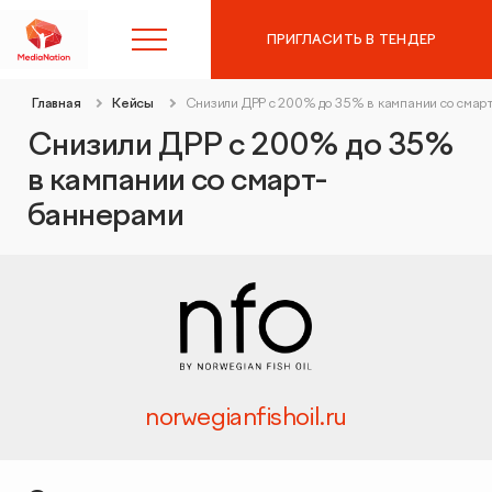
ПРИГЛАСИТЬ В ТЕНДЕР
Главная
Кейсы
Снизили ДРР с 200% до 35% в кампании со сма
8 (495) 215-10-97
Снизили ДРР с 200% до 35%
в кампании со смарт-
Контекстная реклама в
баннерами
Яндекс.Директ
SEO-продвижение
Аудит контекстной рекламы
Таргетированная реклама
SEO-аудит сайта
Digital Marketing
Вывод сайта из-под фильтров и санкций
norwegianfishoil.ru
Веб-аналитика
Комплексный digital-маркетинг
GEO-продвижение