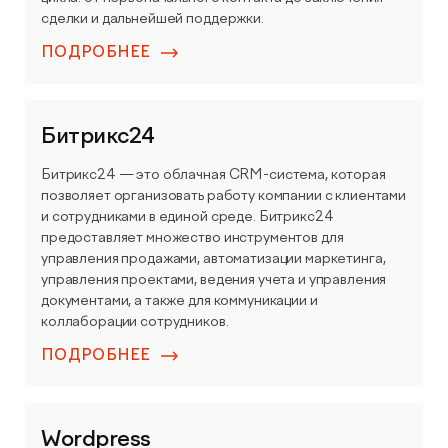
сделки и дальнейшей поддержки.
КОНТАКТЫ
БЛОГ
ПОДРОБНЕЕ
UX-тестирование интернет-магазинов, сайтов
ПРЕДЛОЖЕНИЕ ДЛЯ
СЛОВАРЬ ТЕРМИНОВ
и приложений с респондентами
БЕЛАРУСИ
РЕФЕРАЛЬНАЯ ПРОГРАММА
Глубинные интервью с аудиторией
Битрикс24
Битрикс24 — это облачная CRM-система, которая
Создание AI-креативов
позволяет организовать работу компании с клиентами
и сотрудниками в единой среде. Битрикс24
предоставляет множество инструментов для
Правовой аудит сайта
управления продажами, автоматизации маркетинга,
управления проектами, ведения учета и управления
Оптимизация скорости загрузки сайта
документами, а также для коммуникации и
коллаборации сотрудников.
Интеграция и поддержка умного поиска SearchBooster
ПОДРОБНЕЕ
Настройка Битрикс24
Wordpress