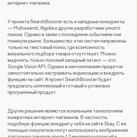
интернет-магазина.
Видеопродакшн
У проекта SearchBooster есть и западные конкуренты
— Multisearch, Algolia и другие разработчики умного
поиска. Однако в связи с последними событиями они
покинули рынок. Большинство этих систем направлены
только на текстовый поиск, где возможность
визуального подбора товара отсутствует. Можно
выделить только похожий западный патент — это
Google Vision API. Однако в нем компаниям придется
самостоятельно настраивать индексацию и внедрять
функцию на сайт. А проект SearchBooster будет
предлагать комплексный и готовый к установке
программный продукт.
Другие решения являются локальными технологиями
конкретных интернет-магазинов. В частности,
подобную функцию внедрил у себя на сайте Ebay. С ее
помощью покупатели могут использовать изображения
для поиска товаров среди 1,2 миллиарда позиций в