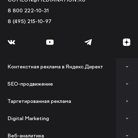
8 800 222-10-31
8 (495) 215-10-97
Контекстная реклама в Яндекс.Директ
Аудит контекстной рекламы
SEO-продвижение
SEO-аудит сайта
Таргетированная реклама
Вывод сайта из-под фильтров и санкций
Digital Marketing
GEO-продвижение
Комплексный digital-маркетинг
Веб-аналитика
SEO-продвижение в вашей тематике