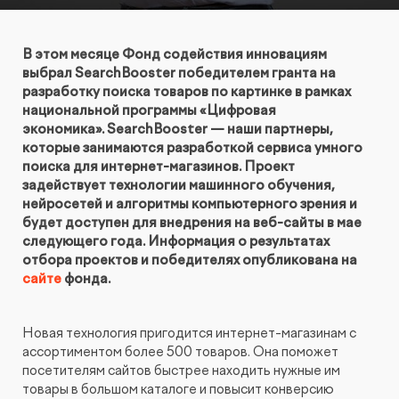
КОНТАКТЫ
БЛОГ
UX-тестирование интернет-магазинов, сайтов
ПРЕДЛОЖЕНИЕ ДЛЯ
В этом месяце Фонд содействия инновациям
СЛОВАРЬ ТЕРМИНОВ
и приложений с респондентами
БЕЛАРУСИ
выбрал SearchBooster победителем гранта на
разработку поиска товаров по картинке в рамках
РЕФЕРАЛЬНАЯ ПРОГРАММА
национальной программы «Цифровая
Глубинные интервью с аудиторией
экономика». SearchBooster — наши партнеры,
которые занимаются разработкой сервиса умного
Создание AI-креативов
поиска для интернет-магазинов.
Проект
задействует технологии машинного обучения,
нейросетей и алгоритмы компьютерного зрения и
Правовой аудит сайта
будет доступен для внедрения на веб-сайты в мае
следующего года. Информация о результатах
отбора проектов и победителях опубликована на
Оптимизация скорости загрузки сайта
сайте
фонда.
Интеграция и поддержка умного поиска SearchBooster
Новая технология пригодится интернет-магазинам с
ассортиментом более 500 товаров. Она поможет
Настройка Битрикс24
посетителям сайтов быстрее находить нужные им
товары в большом каталоге и повысит конверсию