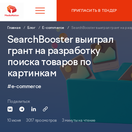
ПРИГЛАСИТЬ В ТЕНДЕР
Главная
Блог
E-commerce
SearchBooster выиграл грант на раз
8 (495) 215-10-97
SearchBooster выиграл
грант на разработку
Контекстная реклама в
поиска товаров по
Яндекс.Директ
картинкам
SEO-продвижение
Аудит контекстной рекламы
#e-commerce
Таргетированная реклама
SEO-аудит сайта
Поделиться:
Digital Marketing
Вывод сайта из-под фильтров и санкций
10 июня
3017 просмотров
3 минуты на чтение
Веб-аналитика
Комплексный digital-маркетинг
GEO-продвижение