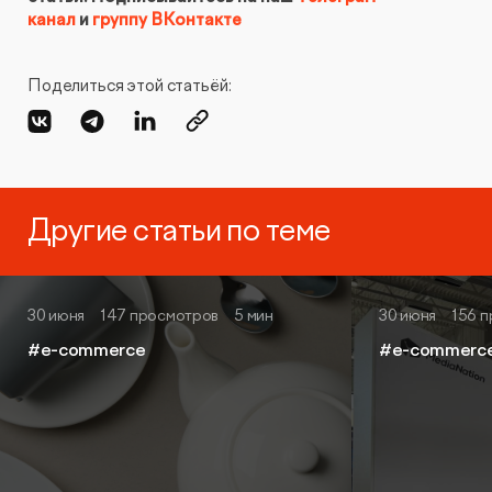
канал
и
группу ВКонтакте
Поделиться этой статьёй:
Другие статьи по теме
30 июня
147 просмотров
5 мин
30 июня
156 
#e-commerce
#e-commerc