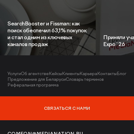
SearchBooster и Fissman: как
поиск обеспечил 63,1% покупок
и стал одним из ключевых
Приняли уча
каналов продаж
Expo`26
Услуги
Об агентстве
Кейсы
Клиенты
Карьера
Контакты
Блог
Предложение для Беларуси
Словарь терминов
Реферальная программа
СВЯЗАТЬСЯ С НАМИ
COMEON@MEDIANATION.RU