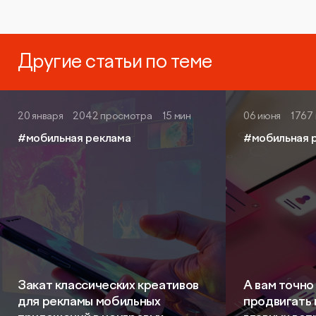
Другие статьи по теме
20 января
2042 просмотра
15 мин
06 июня
1767
#мобильная реклама
#мобильная 
Закат классических креативов
А вам точно
для рекламы мобильных
продвигать