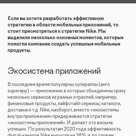
КОНТАКТЫ
БЛОГ
UX-тестирование интернет-магазинов, сайтов
ПРЕДЛОЖЕНИЕ ДЛЯ
Если вы хотите разработать эффективную
СЛОВАРЬ ТЕРМИНОВ
и приложений с респондентами
БЕЛАРУСИ
стратегию в области мобильных приложений, то
стоит присмотреться к стратегии Nike. Мы
РЕФЕРАЛЬНАЯ ПРОГРАММА
выделили несколько основных моментов, которые
Глубинные интервью с аудиторией
помогли компании создать успешные мобильные
продукты.
Создание AI-креативов
Экосистема приложений
Правовой аудит сайта
В последнее время популярны супераппы (англ.
Оптимизация скорости загрузки сайта
superapp) — приложения, в которых объединены сразу
несколько сервисов из разных отраслей, например,
финансовые продукты, лайфстайл сервисы, каталоги,
Интеграция и поддержка умного поиска SearchBooster
доставка и т.д. Nike, наоборот, вместо «экосистемы
внутри приложения» придерживается стратегии
«экосистемы приложений». И делает это весьма
Настройка Битрикс24
успешно. По результатам 2020 года эффективность
digital-каналов Nike выросла на 38%, и, по словам