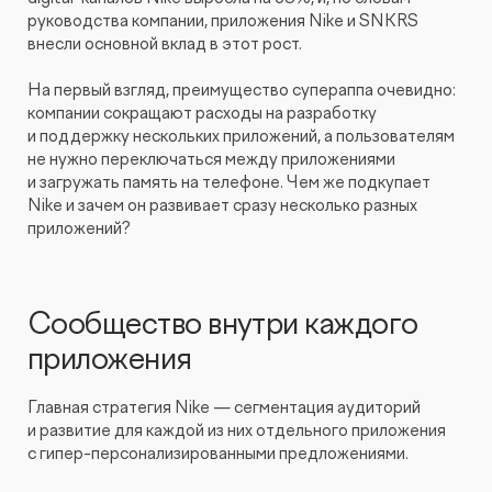
Видеопродакшн
руководства компании, приложения Nike и SNKRS
внесли основной вклад в этот рост.
На первый взгляд, преимущество супераппа очевидно:
компании сокращают расходы на разработку
и поддержку нескольких приложений, а пользователям
не нужно переключаться между приложениями
и загружать память на телефоне. Чем же подкупает
Nike и зачем он развивает сразу несколько разных
приложений?
Сообщество внутри каждого
приложения
Главная стратегия Nike — сегментация аудиторий
и развитие для каждой из них отдельного приложения
с гипер-персонализированными предложениями.