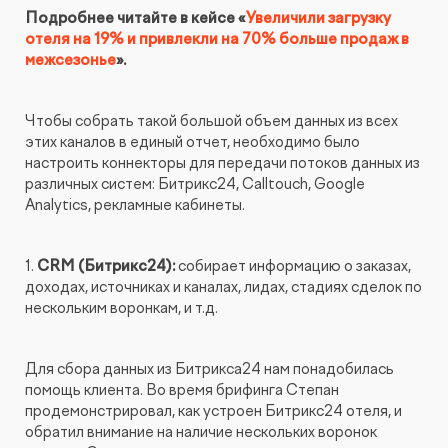
Подробнее читайте в кейсе «
‎Увеличили загрузку
отеля на 19% и привлекли на 70% больше продаж в
межсезонье
».
Чтобы собрать такой большой объем данных из всех
этих каналов в единый отчет, необходимо было
настроить коннекторы для передачи потоков данных из
различных систем: Битрикс24, Calltouch, Google
Analytics, рекламные кабинеты.
1.
CRM (Битрикс24):
собирает информацию о заказах,
доходах, источниках и каналах, лидах, стадиях сделок по
нескольким воронкам, и т.д.
Для сбора данных из Битрикса24 нам понадобилась
помощь клиента. Во время брифинга Степан
продемонстрировал, как устроен Битрикс24 отеля, и
обратил внимание на наличие нескольких воронок