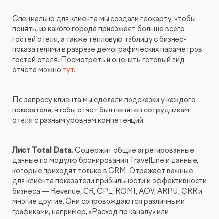
Специально для клиента мы создали геокарту, чтобы
понять, из какого города приезжает больше всего
гостей отеля, а также тепловую таблицу с бизнес-
показателями в разрезе демографических параметров
гостей отеля. Посмотреть и оценить готовый вид
отчета можно
тут
.
По запросу клиента мы сделали подсказки у каждого
показателя, чтобы отчет был понятен сотрудникам
отеля с разным уровнем компетенций.
Лист Total Data.
Содержит общие агрегированные
данные по модулю бронирования TravelLine и данные,
которые приходят только в CRM. Отражает важные
для клиента показатели прибыльности и эффективности
бизнеса — Revenue, CR, CPL, ROMI, AOV, ARPU, CRR и
многие другие. Они сопровождаются различными
графиками, например, «Расход по каналу» или