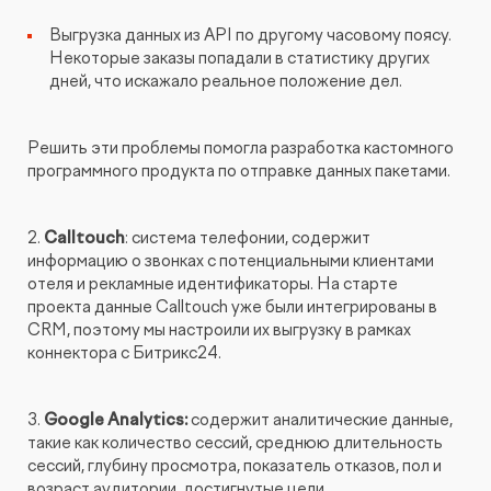
Выгрузка данных из API по другому часовому поясу.
Некоторые заказы попадали в статистику других
дней, что искажало реальное положение дел.
Решить эти проблемы помогла разработка кастомного
программного продукта по отправке данных пакетами.
2.
Calltouch
: система телефонии, содержит
информацию о звонках с потенциальными клиентами
отеля и рекламные идентификаторы. На старте
проекта данные Calltouch уже были интегрированы в
CRM, поэтому мы настроили их выгрузку в рамках
коннектора с Битрикс24.
3.
Google Analytics:
содержит аналитические данные,
такие как количество сессий, среднюю длительность
сессий, глубину просмотра, показатель отказов, пол и
возраст аудитории, достигнутые цели,