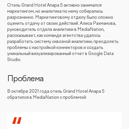
Видеопродакшн
Отель Grand Hotel Anapa 5 активно занимался
маркетингом, но аналитика по нему собиралась
разрозненно. Маркетинговому отделу было сложно
оценить отдачу от своих действий. Алиса Рахманова,
руководитель отдела аналитики в MediaNation,
рассказывает, как команде агентства удалось
разработать систему сквозной аналитики, преодолеть
проблемы с настройкой коннекторов и создать
уникальный визуализированный отчет в Google Data
Studio.
Проблема
В октябре 2021 года отель Grand Hotel Anapa 5
обратился в MediaNation с проблемой: