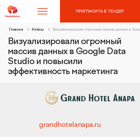
ПРИГЛАСИТЬ В ТЕНДЕР
Главная
Кейсы
Визуализировали огромный массив данных в Goog
8 (495) 215-10-97
Визуализировали огромный
массив данных в Google Data
Контекстная реклама в
Studio и повысили
Яндекс.Директ
эффективность маркетинга
SEO-продвижение
Аудит контекстной рекламы
Таргетированная реклама
SEO-аудит сайта
Digital Marketing
Вывод сайта из-под фильтров и санкций
grandhotelanapa.ru
Веб-аналитика
Комплексный digital-маркетинг
GEO-продвижение