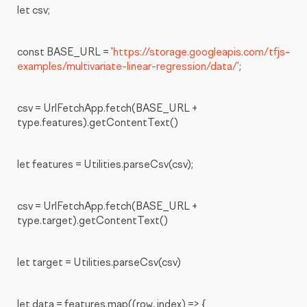
let csv;
const BASE_URL = '
https://storage.googleapis.com/tfjs-
examples/multivariate-linear-regression/data/'
;
csv = UrlFetchApp.fetch(BASE_URL +
type.features).getContentText()
let features = Utilities.parseCsv(csv);
csv = UrlFetchApp.fetch(BASE_URL +
type.target).getContentText()
let target = Utilities.parseCsv(csv)
let data = features.map((row, index) => {