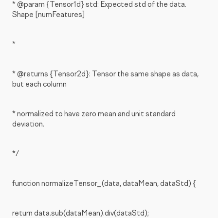
* @param {Tensor1d} std: Expected std of the data.
Shape [numFeatures]
*
* @returns {Tensor2d}: Tensor the same shape as data,
but each column
* normalized to have zero mean and unit standard
deviation.
*/
function normalizeTensor_(data, dataMean, dataStd) {
return data.sub(dataMean).div(dataStd);