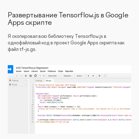
Развертывание Tensorflow.js в Google
Apps скрипте
Я скопировал всю библиотеку Tensorflow.js в
однофайловый код в проект Google Apps скрипта как
файл tf-js.gs.