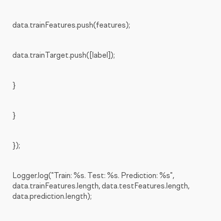
data.trainFeatures.push(features);
data.trainTarget.push([label]);
}
}
});
Logger.log("Train: %s. Test: %s. Prediction: %s",
data.trainFeatures.length, data.testFeatures.length,
data.prediction.length);