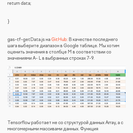
return data;
}
gas-tf-getData.js на
GitHub:
В качестве последнего
шага выберите диапазон в Google таблице. Мы хотим
оценить значения в столбце M в соответствии со
значениями A- L в выбранных строках 7-9.
Tensorflow работает не со структурой данных Array, а с
многомерными массивами данных. Функция