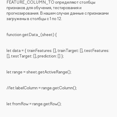
FEATURE_COLUMN_TO определяют столбцы
признаков для обучения, тестирования и
прогнозирования. В нашем случае данные с признаками
загружены в столбцы с 1 по 12.
function getData_(sheet) {
let data = { trainFeatures: [], trainTarget: [], testFeatures:
[], testTarget: [], prediction: [] };
let range = sheet.getActiveRange();
//let labelColumn = range.getColumn();
let fromRow = range.getRow();