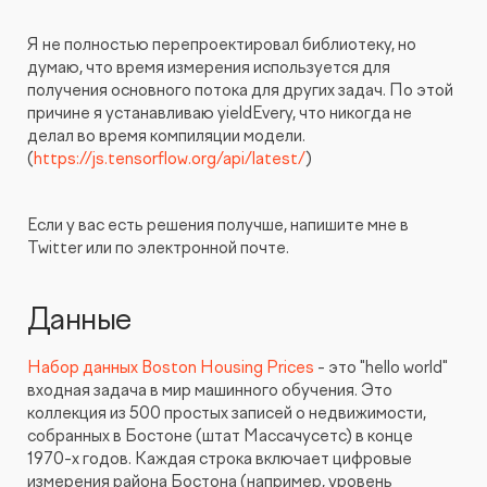
Я не полностью перепроектировал библиотеку, но
думаю, что время измерения используется для
получения основного потока для других задач. По этой
причине я устанавливаю yieldEvery, что никогда не
делал во время компиляции модели.
(
https://js.tensorflow.org/api/latest/
)
Если у вас есть решения получше, напишите мне в
Twitter или по электронной почте.
Данные
Набор данных Boston Housing Prices
- это "hello world"
входная задача в мир машинного обучения. Это
коллекция из 500 простых записей о недвижимости,
собранных в Бостоне (штат Массачусетс) в конце
1970-х годов. Каждая строка включает цифровые
измерения района Бостона (например, уровень