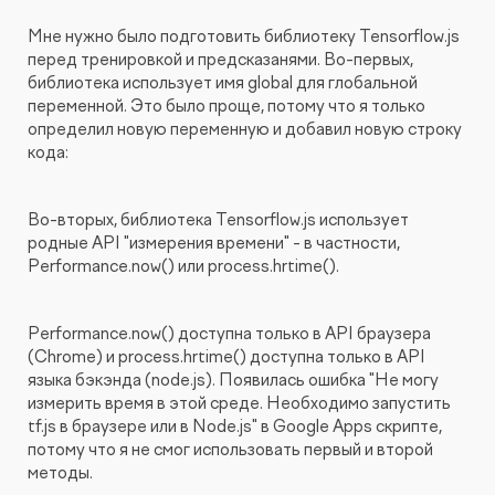
Мне нужно было подготовить библиотеку Tensorflow.js
перед тренировкой и предсказанями. Во-первых,
библиотека использует имя global для глобальной
переменной. Это было проще, потому что я только
определил новую переменную и добавил новую строку
кода:
Во-вторых, библиотека Tensorflow.js использует
родные API "измерения времени" - в частности,
Performance.now() или process.hrtime().
Performance.now() доступна только в API браузера
(Chrome) и process.hrtime() доступна только в API
языка бэкэнда (node.js). Появилась ошибка "Не могу
измерить время в этой среде. Необходимо запустить
tf.js в браузере или в Node.js" в Google Apps скрипте,
потому что я не смог использовать первый и второй
методы.