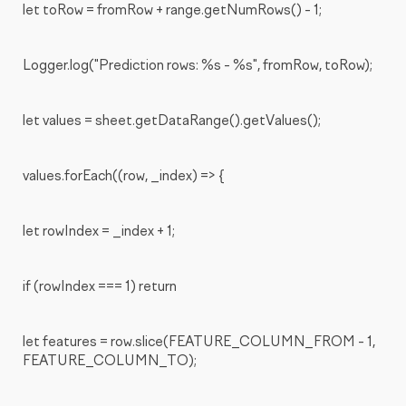
let toRow = fromRow + range.getNumRows() - 1;
Logger.log("Prediction rows: %s - %s", fromRow, toRow);
let values = sheet.getDataRange().getValues();
values.forEach((row, _index) => {
let rowIndex = _index + 1;
if (rowIndex === 1) return
let features = row.slice(FEATURE_COLUMN_FROM - 1,
FEATURE_COLUMN_TO);