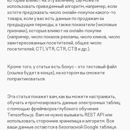
которые влияют на эту величину. Вы можете
Видеопродакшн
использовать приведенный алгоритм, например, если
хотите предсказать число онлайн-покупок какого-то
товара, если у вас есть данные по продажам за
предыдущие периоды, а также показатели (числовые
признаки), которые влияют на онлайн-покупки
(например, число показов рекламы, число кликов, число
заинтересованных посетителей, общее число
посетителей, CTI, VTR, CTR, CTB и др.).
Кроме того, у статьи есть бонус - это тестовый файл
(ссылка будет в конце), на котором вы сможете
попрактиковаться.
Эта статья покажет вам, как вы можете настраивать,
обучать и прогнозировать данные электронных таблиц
с помощью фреймворка глубокого обучения
Tensorflow.js. Вам не нужно вызывать REST API или
использовать сторонние хранилища и алгоритм. Все
ваши данные остаются в безопасной Google таблице.