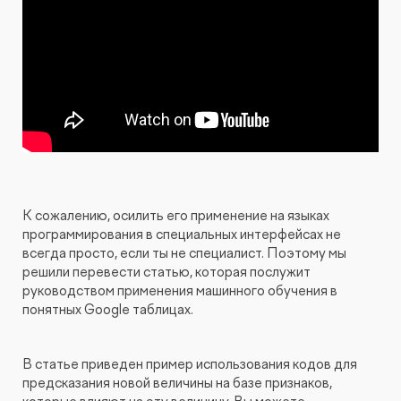
КОНТАКТЫ
БЛОГ
UX-тестирование интернет-магазинов, сайтов
ПРЕДЛОЖЕНИЕ ДЛЯ
СЛОВАРЬ ТЕРМИНОВ
и приложений с респондентами
БЕЛАРУСИ
РЕФЕРАЛЬНАЯ ПРОГРАММА
Глубинные интервью с аудиторией
Создание AI-креативов
Правовой аудит сайта
К сожалению, осилить его применение на языках
программирования в специальных интерфейсах не
всегда просто, если ты не специалист. Поэтому мы
Оптимизация скорости загрузки сайта
решили перевести статью, которая послужит
руководством применения машинного обучения в
понятных Google таблицах.
Интеграция и поддержка умного поиска SearchBooster
В статье приведен пример использования кодов для
Настройка Битрикс24
предсказания новой величины на базе признаков,