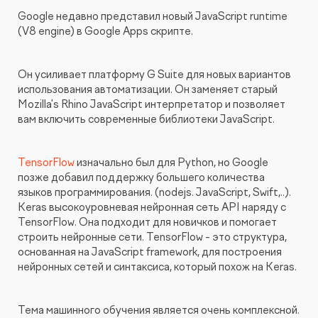
Google недавно представил новый JavaScript runtime
(V8 engine) в Google Apps скрипте.
Он усиливает платформу G Suite для новых вариантов
использования автоматизации. Он заменяет старый
Mozilla's Rhino JavaScript интерпретатор и позволяет
вам включить современные библиотеки JavaScript.
TensorFlow
изначально был для Python, но Google
позже добавил поддержку большего количества
языков программирования. (nodejs. JavaScript, Swift,..).
Keras высокоуровневая нейронная сеть API наряду с
TensorFlow. Она подходит для новичков и помогает
строить нейронные сети. TensorFlow - это структура,
основанная на JavaScript framework, для построения
нейронных сетей и синтаксиса, который похож на Keras.
Тема машинного обучения является очень комплексной.