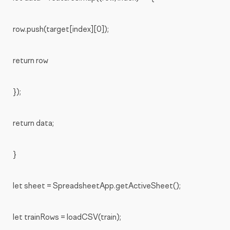
row.push(target[index][0]);
return row
});
return data;
}
let sheet = SpreadsheetApp.getActiveSheet();
let trainRows = loadCSV(train);