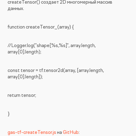
createTensor() создает 2D многомерный массив
данных.
function createTensor_(array) {
//Logger.log("shape[%s,%s]", array.length,
array[0].length);
const tensor = tf.tensor2d(array, [array.length,
array[0].length]);
return tensor;
}
gas-tf-createTensor.js
на
GitHub
: