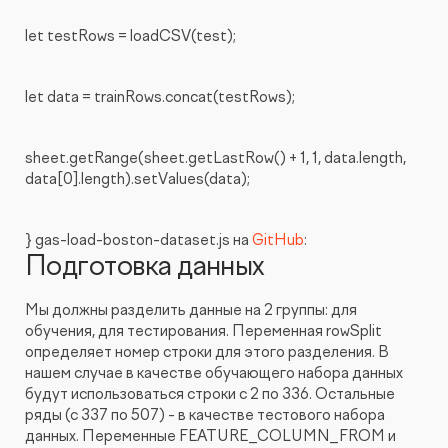
let testRows = loadCSV(test);
let data = trainRows.concat(testRows);
sheet.getRange(sheet.getLastRow() + 1, 1, data.length,
data[0].length).setValues(data);
} gas-load-boston-dataset.js на
GitHub
:
Подготовка данных
Мы должны разделить данные на 2 группы: для
обучения, для тестирования. Переменная rowSplit
определяет номер строки для этого разделения. В
нашем случае в качестве обучающего набора данных
будут использоваться строки c 2 по 336. Остальные
ряды (с 337 по 507) - в качестве тестового набора
данных. Переменные FEATURE_COLUMN_FROM и