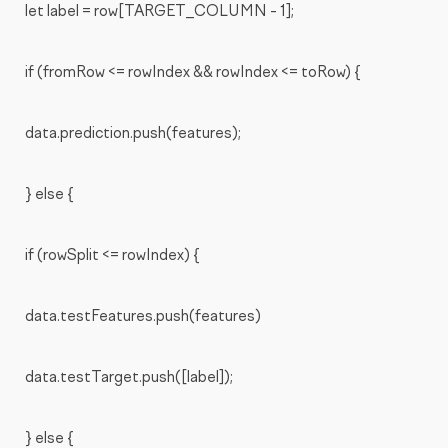
let label = row[TARGET_COLUMN - 1];
if (fromRow <= rowIndex && rowIndex <= toRow) {
data.prediction.push(features);
} else {
if (rowSplit <= rowIndex) {
data.testFeatures.push(features)
data.testTarget.push([label]);
} else {