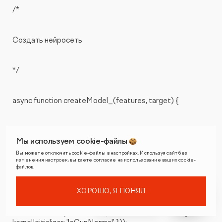
/*
Создать нейросеть
*/
async function createModel_(features, target) {
const model = tf.sequential();
Мы используем cookie-файлы
Вы можете отключить cookie-файлы в настройках. Используя сайт без
model.add(tf.layers.dense({units: 50, activation: "sigmoid",
изменения настроек, вы даете согласие на использование ваших cookie-
файлов.
kernelInitializer: 'leCunNormal', inputShape:
[features.shape[1]] }));
ХОРОШО, Я ПОНЯЛ
model.add(tf.layers.dense({units: 50, activation: "sigmoid",