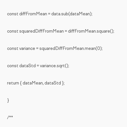
const diffFromMean = data.sub(dataMean);
const squaredDiffFromMean = diffFromMean.square();
const variance = squaredDiffFromMean.mean(0);
const dataStd = variance.sqrt();
return { dataMean, dataStd };
}
/**