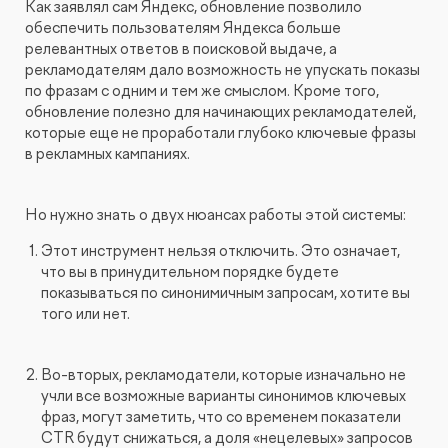
Как заявлял сам Яндекс, обновление позволило
Видеопродакшн
обеспечить пользователям Яндекса больше
релевантных ответов в поисковой выдаче, а
рекламодателям дало возможность не упускать показы
по фразам с одним и тем же смыслом. Кроме того,
обновление полезно для начинающих рекламодателей,
которые еще не проработали глубоко ключевые фразы
в рекламных кампаниях.
Но нужно знать о двух нюансах работы этой системы:
Этот инструмент нельзя отключить. Это означает,
что вы в принудительном порядке будете
показываться по синонимичным запросам, хотите вы
того или нет.
Во-вторых, рекламодатели, которые изначально не
учли все возможные варианты синонимов ключевых
фраз, могут заметить, что со временем показатели
CTR будут снижаться, а доля «нецелевых» запросов