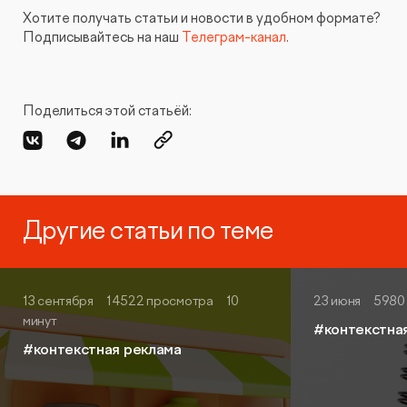
Хотите получать статьи и новости в удобном формате?
Подписывайтесь на наш
Телеграм-канал
.
Поделиться этой статьёй:
Другие статьи по теме
13 сентября
14522 просмотра
10
23 июня
5980
минут
#контекстна
#контекстная реклама