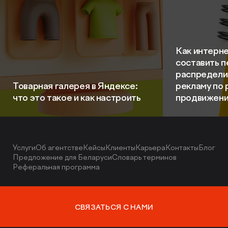
Как интерне
составить п
распредели
Товарная галерея в Яндексе:
рекламу по 
что это такое и как настроить
продвижен
Услуги
Об агентстве
Кейсы
Клиенты
Карьера
Контакты
Блог
Предложение для Беларуси
Словарь терминов
Реферальная программа
СВЯЗАТЬСЯ С НАМИ