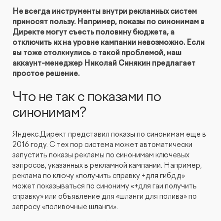
Не всегда инструменты внутри рекламных систем
КОНТАКТЫ
БЛОГ
приносят пользу. Например, показы по синонимам в
UX-тестирование интернет-магазинов, сайтов
ПРЕДЛОЖЕНИЕ ДЛЯ
Директе могут съесть половину бюджета, а
СЛОВАРЬ ТЕРМИНОВ
и приложений с респондентами
БЕЛАРУСИ
отключить их на уровне кампании невозможно. Если
вы тоже столкнулись с такой проблемой, наш
РЕФЕРАЛЬНАЯ ПРОГРАММА
Глубинные интервью с аудиторией
аккаунт-менеджер Николай Синякин
предлагает
простое решение.
Создание AI-креативов
Что не так с показами по
синонимам?
Правовой аудит сайта
Яндекс.Директ представил показы по синонимам еще в
2016 году. С тех пор система может автоматически
Оптимизация скорости загрузки сайта
запустить показы рекламы по синонимам ключевых
запросов, указанных в рекламной кампании. Например,
Интеграция и поддержка умного поиска SearchBooster
реклама по ключу «получить справку +для гибдд»
может показываться по синониму «+для гаи получить
справку» или объявление для «шланги для полива» по
Настройка Битрикс24
запросу «поливочные шланги».