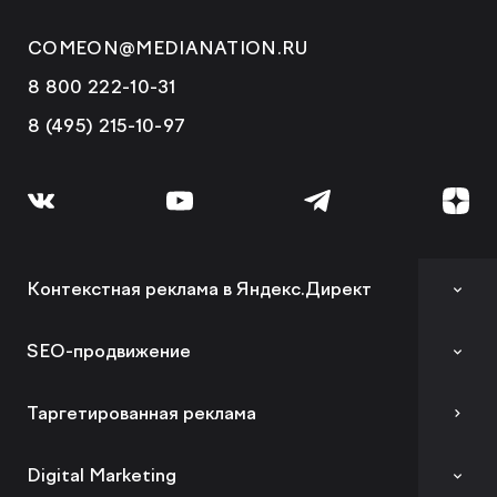
COMEON@MEDIANATION.RU
8 800 222-10-31
8 (495) 215-10-97
Контекстная реклама в Яндекс.Директ
Аудит контекстной рекламы
SEO-продвижение
SEO-аудит сайта
Таргетированная реклама
Вывод сайта из-под фильтров и санкций
Digital Marketing
GEO-продвижение