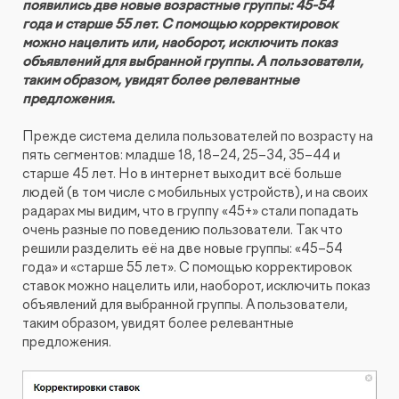
появились две новые возрастные группы: 45-54
КОНТАКТЫ
БЛОГ
года и старше 55 лет. С помощью корректировок
можно нацелить или, наоборот, исключить показ
UX-тестирование интернет-магазинов, сайтов
ПРЕДЛОЖЕНИЕ ДЛЯ
СЛОВАРЬ ТЕРМИНОВ
объявлений для выбранной группы. А пользователи,
и приложений с респондентами
БЕЛАРУСИ
таким образом, увидят более релевантные
РЕФЕРАЛЬНАЯ ПРОГРАММА
предложения.
Глубинные интервью с аудиторией
Прежде система делила пользователей по возрасту на
пять сегментов: младше 18, 18–24, 25–34, 35–44 и
Создание AI-креативов
старше 45 лет. Но в интернет выходит всё больше
людей (в том числе с мобильных устройств), и на своих
радарах мы видим, что в группу «45+» стали попадать
Правовой аудит сайта
очень разные по поведению пользователи. Так что
решили разделить её на две новые группы: «45–54
Оптимизация скорости загрузки сайта
года» и «старше 55 лет». С помощью корректировок
ставок можно нацелить или, наоборот, исключить показ
объявлений для выбранной группы. А пользователи,
Интеграция и поддержка умного поиска SearchBooster
таким образом, увидят более релевантные
предложения.
Настройка Битрикс24