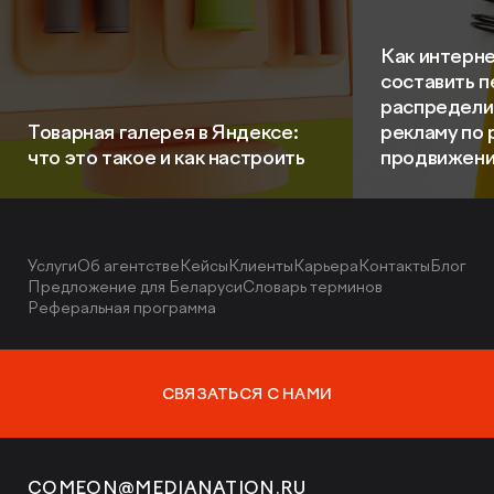
Как интерне
составить п
распредели
Товарная галерея в Яндексе:
рекламу по 
что это такое и как настроить
продвижен
Услуги
Об агентстве
Кейсы
Клиенты
Карьера
Контакты
Блог
Предложение для Беларуси
Словарь терминов
Реферальная программа
СВЯЗАТЬСЯ С НАМИ
COMEON@MEDIANATION.RU