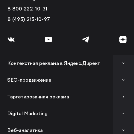
8 800 222-10-31
8 (495) 215-10-97
Контекстная реклама в Яндекс.Директ
Аудит контекстной рекламы
SEO-продвижение
SEO-аудит сайта
Таргетированная реклама
Вывод сайта из-под фильтров и санкций
Digital Marketing
GEO-продвижение
Комплексный digital-маркетинг
Веб-аналитика
SEO-продвижение в вашей тематике