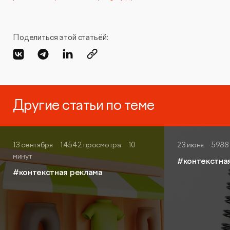
Поделиться этой статьёй:
Другие статьи по теме
13 сентября
14542 просмотра
10
23 июня
5988
минут
#контекстна
#контекстная реклама