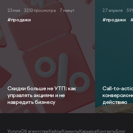
23 мая
3213 просмотра
7 минут
27 апреля
59
#продажи
#продажи
Скидки больше не УТП: как
Call-to-acti
управлять акциями и не
конверсион
навредить бизнесу
действию
Услуги
Об агентстве
Кейсы
Клиенты
Карьера
Контакты
Блог