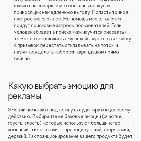
влияют на совершение спонтанных покупок,
приносящих немедленную выгоду. Попасть точно в
настроение сложнее. На помощь маркетологам
придут поисковые запросы пользователей. Если
человек вбивает в поиске «как научится рисовать»,
то можно предложить ему онлайн-курс по скетчингу
с призывом перестать откладывать на потом и
научиться делать наброски карандашом прямо
сейчас.
Какую выбрать эмоцию для
рекламы
Эмоции помогают подтолкнуть аудиторию к целевому
действию. Выбирайте не базовые эмоции (счастье,
грусть, злость), которые используют большинство
компаний, а их оттенки — провоцирующий, творческий,
дерзкий. Так позиционирование вашего продукта будет