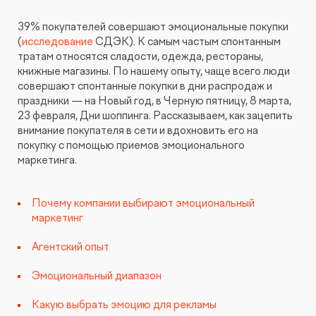
КОНТАКТЫ
БЛОГ
39% покупателей совершают эмоциональные покупки
UX-тестирование интернет-магазинов, сайтов
(
исследование
СДЭК). К самым частым спонтанным
ПРЕДЛОЖЕНИЕ ДЛЯ
СЛОВАРЬ ТЕРМИНОВ
и приложений с респондентами
БЕЛАРУСИ
тратам относятся сладости, одежда, рестораны,
книжные магазины. По нашему опыту, чаще всего люди
РЕФЕРАЛЬНАЯ ПРОГРАММА
совершают спонтанные покупки в дни распродаж и
Глубинные интервью с аудиторией
праздники — на Новый год, в Черную пятницу, 8 марта,
23 февраля, Дни шоппинга. Рассказываем, как зацепить
Создание AI-креативов
внимание покупателя в сети и вдохновить его на
покупку с помощью приемов эмоционального
маркетинга.
Правовой аудит сайта
Почему компании выбирают эмоциональный
Оптимизация скорости загрузки сайта
маркетинг
Агентский опыт
Интеграция и поддержка умного поиска SearchBooster
Эмоциональный диапазон
Настройка Битрикс24
Какую выбрать эмоцию для рекламы