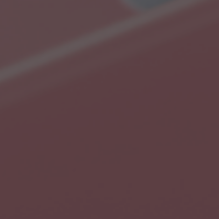
приложений
Сопровождение разработки
Размещение рек
сайта
мобильных прил
Продвижени
SEO-консультация
маркетплей
Таргетированная
реклама
Продвижение на
Digital Marketing
Продвижение на 
Комплексный digital-
маркетинг
Продвижение на
Яндекс.Маркете
SMM
Комплексны
маркетинга
Influence Marketing
Видеореклама
Исследование з
бренда
Реклама в Telegram каналах и
VK группах
Медийная реклама
Наружная digital-реклама