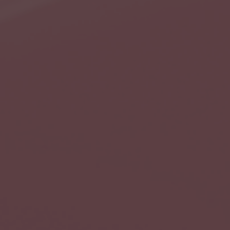
и приложений
с респондентами
ламы
ожений
Глубинные интервью с
е на
аудиторией
сах
Создание AI-креативов
 Ozon
Правовой аудит сайта
Wildberries
Оптимизация скорости
загрузки сайта
Интеграция и поддержка
й аудит
умного поиска SearchBooster
Настройка Битрикс24
доровья
Видеопродакшн
Продвижение
магазина мебели