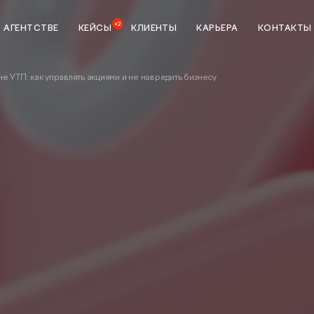
+2
 АГЕНТСТВЕ
КЕЙСЫ
КЛИЕНТЫ
КАРЬЕРА
КОНТАКТЫ
е УТП: как управлять акциями и не навредить бизнесу
ка
StreamMyData
тики
Сквозная аналитика
зной
BI система
Предиктивная аналитика
данных
Разработка
ие
Создание и разработка
сайтов
Техническая поддержка сайта
я мобильных
p Store и
UI/UX-аудит сайта
UX-тестирование интернет-
налитике
магазинов, сайтов