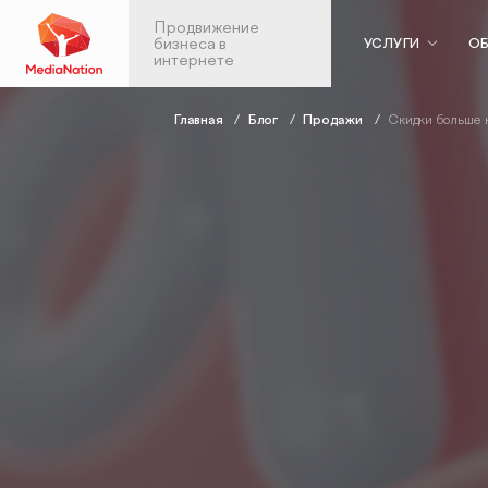
Продвижение
бизнеса в
УСЛУГИ
ОБ
интернете
Главная
Блог
Продажи
Скидки больше н
Контекстная реклама
Веб-аналити
в Яндекс.Директ
Аудит веб-анали
Аудит контекстной рекламы
Настройка скво
SEO-продвижение
аналитики
Анализ больших 
SEO-аудит сайта
Продвижен
Вывод сайта из-под фильтров и
мобильных
санкций
приложений
GEO-продвижение
ASO: оптимизаци
SEO-продвижение в вашей
приложений в Ap
тематике
Google Play
SEO-продвижение в Нижнем
Консалтинг по а
Новгороде