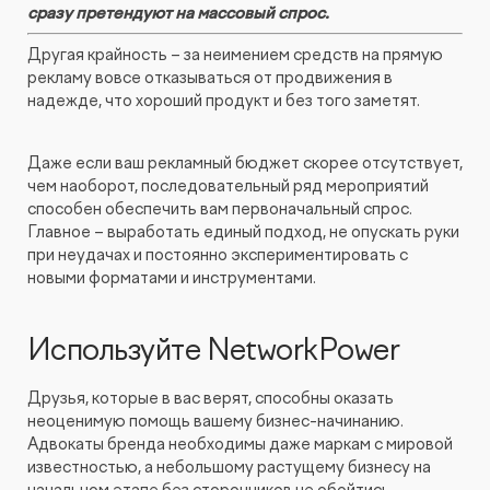
сразу претендуют на массовый спрос.
Видеопродакшн
Другая крайность – за неимением средств на прямую
рекламу вовсе отказываться от продвижения в
надежде, что хороший продукт и без того заметят.
Даже если ваш рекламный бюджет скорее отсутствует,
чем наоборот, последовательный ряд мероприятий
способен обеспечить вам первоначальный спрос.
Главное – выработать единый подход, не опускать руки
при неудачах и постоянно экспериментировать с
новыми форматами и инструментами.
Используйте NetworkPower
Друзья, которые в вас верят, способны оказать
неоценимую помощь вашему бизнес-начинанию.
Адвокаты бренда необходимы даже маркам с мировой
известностью, а небольшому растущему бизнесу на
начальном этапе без сторонников не обойтись.