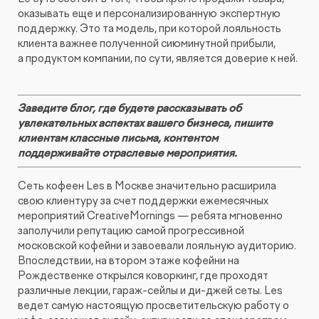
оказывать еще и персонализированную экспертную
поддержку. Это та модель, при которой лояльность
клиента важнее полученной сиюминутной прибыли,
а продуктом компании, по сути, является доверие к ней.
Заведите блог, где будете рассказывать об
увлекательных аспектах вашего бизнеса, пишите
клиентам классные письма, контентом
поддерживайте отраслевые мероприятия.
Сеть кофеен Les в Москве значительно расширила
свою клиентуру за счет поддержки ежемесячных
мероприятий CreativeMornings — ребята мгновенно
заполучили репутацию самой прогрессивной
московской кофейни и завоевали лояльную аудиторию.
Впоследствии, на втором этаже кофейни на
Рождественке открылся коворкинг, где проходят
различные лекции, гараж-сейлы и ди-джей сеты. Les
ведет самую настоящую просветительскую работу о