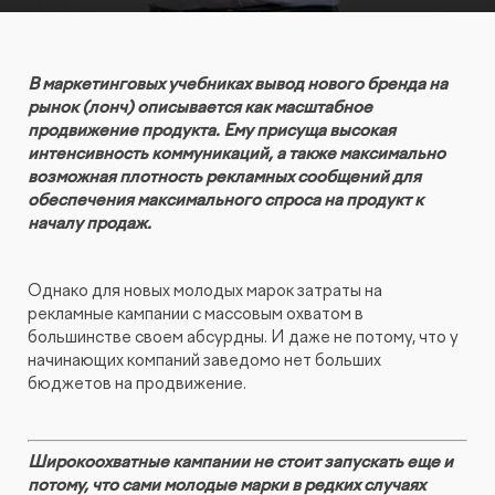
КОНТАКТЫ
БЛОГ
UX-тестирование интернет-магазинов, сайтов
ПРЕДЛОЖЕНИЕ ДЛЯ
СЛОВАРЬ ТЕРМИНОВ
и приложений с респондентами
БЕЛАРУСИ
В маркетинговых учебниках вывод нового бренда на
рынок (лонч) описывается как масштабное
РЕФЕРАЛЬНАЯ ПРОГРАММА
продвижение продукта. Ему присуща высокая
Глубинные интервью с аудиторией
интенсивность коммуникаций, а также максимально
возможная плотность рекламных сообщений для
обеспечения максимального спроса на продукт к
Создание AI-креативов
началу продаж.
Правовой аудит сайта
Однако для новых молодых марок затраты на
рекламные кампании с массовым охватом в
Оптимизация скорости загрузки сайта
большинстве своем абсурдны. И даже не потому, что у
начинающих компаний заведомо нет больших
бюджетов на продвижение.
Интеграция и поддержка умного поиска SearchBooster
Настройка Битрикс24
Широкоохватные кампании не стоит запускать еще и
потому, что сами молодые марки в редких случаях