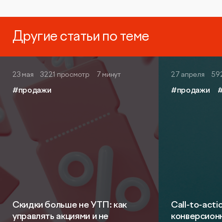
Другие статьи по теме
23 мая
3221 просмотр
7 минут
27 апреля
59
#продажи
#продажи
Скидки больше не УТП: как
Call-to-acti
управлять акциями и не
конверсион