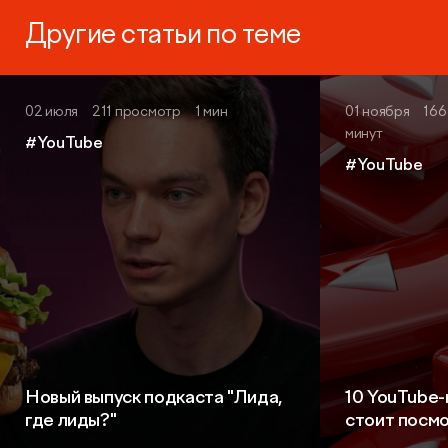
Другие статьи по теме
02 июля
211 просмотр
1 мин
01 ноября
166
минут
#YouTube
#YouTube
Новый выпуск подкаста "Лида,
10 YouTube-
где лиды?"
стоит посм