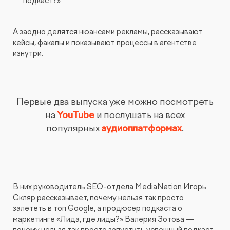
подкаст?»
А заодно делятся нюансами рекламы, рассказывают
кейсы, факапы и показывают процессы в агентстве
изнутри.
Первые два выпуска уже можно посмотреть
на
YouTube
и послушать на всех
популярных
аудиоплатформах
.
В них руководитель SEO-отдела MediaNation Игорь
Скляр рассказывает, почему нельзя так просто
залететь в топ Google, а продюсер подкаста о
маркетинге «Лида, где лиды?» Валерия Зотова —
почему нельзя так просто запустить успешный подкаст.