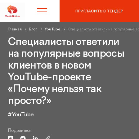
ПРИГЛАСИТЬ В ТЕНДЕР
Главная
Блог
YouTube
Специалисты ответили на популярные во
8 (495) 215-10-97
Специалисты ответили
на популярные вопросы
Контекстная реклама в
клиентов в новом
Яндекс.Директ
YouTube-проекте
SEO-продвижение
Аудит контекстной рекламы
«Почему нельзя так
просто?»
Таргетированная реклама
SEO-аудит сайта
#YouTube
Digital Marketing
Вывод сайта из-под фильтров и санкций
Поделиться:
Веб-аналитика
Комплексный digital-маркетинг
GEO-продвижение