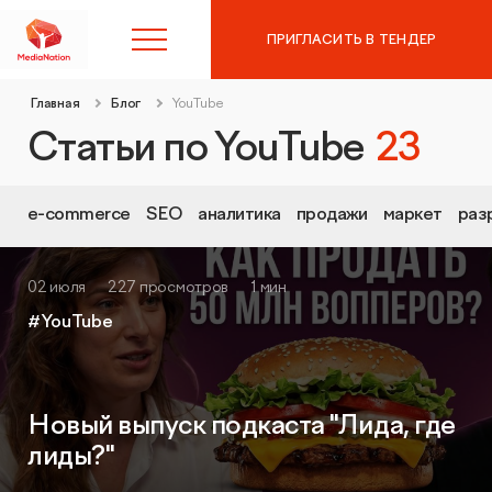
ПРИГЛАСИТЬ В ТЕНДЕР
Главная
Блог
YouTube
8 (495) 215-10-97
Статьи по YouTube
23
Контекстная реклама в
e-commerce
SEO
аналитика
продажи
маркет
раз
Яндекс.Директ
SEO-продвижение
02 июля
227 просмотров
1 мин
Аудит контекстной рекламы
#YouTube
Таргетированная реклама
SEO-аудит сайта
Digital Marketing
Вывод сайта из-под фильтров и санкций
Новый выпуск подкаста "Лида, где
лиды?"
Веб-аналитика
Комплексный digital-маркетинг
GEO-продвижение