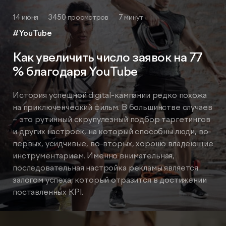
14 июня
3450 просмотров
7 минут
#YouTube
Как увеличить число заявок на 77
% благодаря YouTube
История успешной digital-кампании редко похожа
на приключенческий фильм. В большинстве случаев
– это рутинный скрупулезный подбор таргетингов
и других настроек, на который способны люди, во-
первых, усидчивые, во-вторых, хорошо владеющие
инструментарием. Именно внимательная,
последовательная настройка рекламы является
залогом успеха, который отразится в достижении
поставленных KPI.