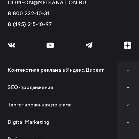
COMEON@MEDIANATION.RU
8 800 222-10-31
8 (495) 215-10-97
Контекстная реклама в Яндекс.Директ
Аудит контекстной рекламы
SEO-продвижение
SEO-аудит сайта
Таргетированная реклама
Вывод сайта из-под фильтров и санкций
Digital Marketing
GEO-продвижение
Комплексный digital-маркетинг