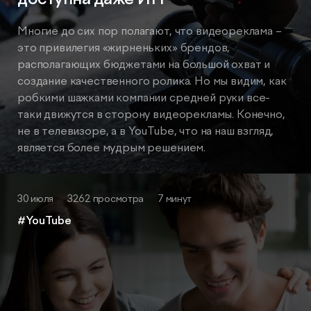
Многие до сих пор полагают, что видеореклама –
это привилегия «жирненьких» брендов,
располагающих бюджетами на большой охват и
создание качественного ролика. Но мы видим, как
робкими шажками компании средней руки все-
таки движутся в сторону видеорекламы. Конечно,
не в телевизоре, а в YouTube, что на наш взгляд,
является более мудрым решением.
30 июля
3262 просмотра
7 минут
#YouTube