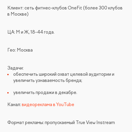
КОНТАКТЫ
БЛОГ
Клиент: сеть фитнес-клубов OneFit (более 300 клубов
в Москве)
UX-тестирование интернет-магазинов, сайтов
ПРЕДЛОЖЕНИЕ ДЛЯ
СЛОВАРЬ ТЕРМИНОВ
и приложений с респондентами
БЕЛАРУСИ
ЦА: М и Ж, 18-44 года.
РЕФЕРАЛЬНАЯ ПРОГРАММА
Глубинные интервью с аудиторией
Гео: Москва
Создание AI-креативов
Задачи:
Правовой аудит сайта
обеспечить широкий охват целевой аудитории и
увеличить узнаваемость бренда;
Оптимизация скорости загрузки сайта
увеличить продажи в декабре.
Интеграция и поддержка умного поиска SearchBooster
Канал:
видеореклама в YouTube
Настройка Битрикс24
Формат рекламы: пропускаемый True View Instream