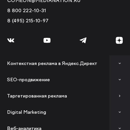
COMEON@MEDIANATION.RU
8 800 222-10-31
8 (495) 215-10-97
Контекстная реклама в Яндекс.Директ
Аудит контекстной рекламы
SEO-продвижение
SEO-аудит сайта
Таргетированная реклама
Вывод сайта из-под фильтров и санкций
Digital Marketing
GEO-продвижение
Комплексный digital-маркетинг
Веб-аналитика
SEO-продвижение в вашей тематике