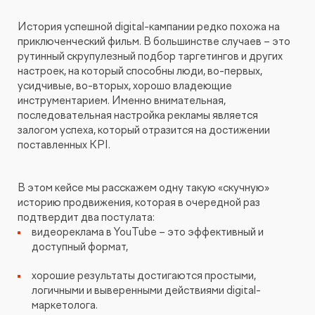
Продвижение мобильных
Аудит веб-аналитики
SMM
История успешной digital-кампании редко похожа на
SEO-продвижение в вашей тематике
приложений
приключенческий фильм. В большинстве случаев – это
рутинный скрупулезный подбор таргетингов и других
Настройка сквозной аналитики
Influence Marketing
SEO-продвижение в Нижнем Новгороде
настроек, на который способны люди, во-первых,
Продвижение на маркетплейсах
ASO: оптимизация мобильных приложений в App Store и
усидчивые, во-вторых, хорошо владеющие
Google Play
инструментарием. Именно внимательная,
Анализ больших данных
Видеореклама
Сопровождение разработки сайта
последовательная настройка рекламы является
Комплексный аудит маркетинга
Продвижение на Ozon
Консалтинг по аналитике приложений
залогом успеха, который отразится на достижении
Реклама в Telegram каналах и VK группах
поставленных KPI.
SEO-консультация
StreamMyData
Исследование здоровья бренда
Продвижение на Wildberries
Размещение рекламы мобильных приложений
Медийная реклама
В этом кейсе мы расскажем одну такую «скучную»
Разработка
Продвижение на Яндекс.Маркете
Сквозная аналитика
историю продвижения, которая в очередной раз
подтвердит два постулата:
Наружная digital-реклама
видеореклама в YouTube – это эффективный и
Продвижение магазина мебели
Создание и разработка сайтов
BI система
доступный формат,
Техническая поддержка сайта
Предиктивная аналитика
хорошие результаты достигаются простыми,
+2
ОБ АГЕНТСТВЕ
КЕЙСЫ
логичными и выверенными действиями digital-
маркетолога.
КЛИЕНТЫ
КАРЬЕРА
UI/UX-аудит сайта