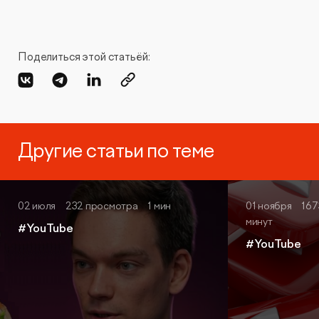
Поделиться этой статьёй:
Другие статьи по теме
02 июля
232 просмотра
1 мин
01 ноября
167
минут
#YouTube
#YouTube