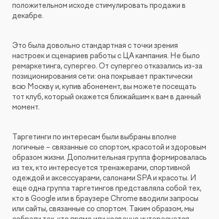
положительном исходе стимулировать продажи в
декабре.
Это была довольно стандартная с точки зрения
настроек и сценариев работы с ЦА кампания. Не было
ремаркетинга, супергео. От супергео отказались из-за
позиционирования сети: она покрывает практически
всю Москву и, купив абонемент, вы можете посещать
тот клуб, который окажется ближайшим к вам в данный
момент.
Таргетинги по интересам были выбраны вполне
логичные – связанные со спортом, красотой и здоровым
образом жизни. Дополнительная группа формировалась
из тех, кто интересуется тренажерами, спортивной
одеждой и аксессуарами, салонами SPA и красоты. И
еще одна группа таргетингов представляла собой тех,
кто в Google или в браузере Chrome вводили запросы
или сайты, связанные со спортом. Таким образом, мы