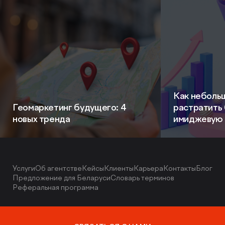
Как неболь
Геомаркетинг будущего: 4
растратить
новых тренда
имиджевую 
Услуги
Об агентстве
Кейсы
Клиенты
Карьера
Контакты
Блог
Предложение для Беларуси
Словарь терминов
Реферальная программа