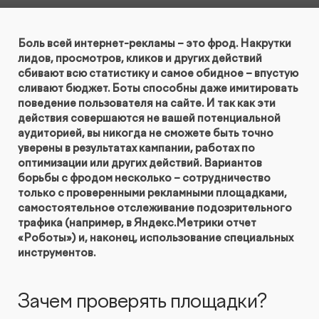
КОНТАКТЫ
БЛОГ
UX-тестирование интернет-магазинов, сайтов
ПРЕДЛОЖЕНИЕ ДЛЯ
Боль всей интернет-рекламы – это фрод. Накрутки
СЛОВАРЬ ТЕРМИНОВ
и приложений с респондентами
БЕЛАРУСИ
лидов, просмотров, кликов и других действий
сбивают всю статистику и самое обидное – впустую
РЕФЕРАЛЬНАЯ ПРОГРАММА
сливают бюджет. Боты способны даже имитировать
Глубинные интервью с аудиторией
поведение пользователя на сайте. И так как эти
действия совершаются не вашей потенциальной
Создание AI-креативов
аудиторией, вы никогда не сможете быть точно
уверены в результатах кампании, работах по
оптимизации или других действий. Вариантов
Правовой аудит сайта
борьбы с фродом несколько – сотрудничество
только с проверенными рекламными площадками,
самостоятельное отслеживание подозрительного
Оптимизация скорости загрузки сайта
трафика (например, в Яндекс.Метрики отчет
«Роботы») и, наконец, использование специальных
Интеграция и поддержка умного поиска SearchBooster
инструментов.
Настройка Битрикс24
Зачем проверять площадки?