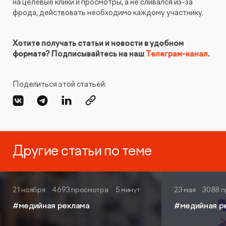
на целевые клики и просмотры, а не сливался из-за
фрода, действовать необходимо каждому участнику.
Хотите получать статьи и новости в удобном
формате? Подписывайтесь на наш
Телеграм-канал
.
Поделиться этой статьёй:
Другие статьи по теме
21 ноября
4693 просмотра
5 минут
23 мая
3088 
#медийная реклама
#медийная р