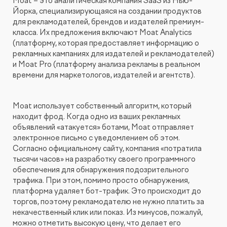
Moat – это аналитическая компания SaaS из Нью-
Йорка, специализирующаяся на создании продуктов
для рекламодателей, брендов и издателей премиум-
класса. Их предложения включают Moat Analytics
(платформу, которая предоставляет информацию о
рекламных кампаниях для издателей и рекламодателей)
и Moat Pro (платформу анализа рекламы в реальном
времени для маркетологов, издателей и агентств).
Moat использует собственный алгоритм, который
находит фрод. Когда одно из ваших рекламных
объявлений «атакуется» ботами, Moat отправляет
электронное письмо с уведомлением об этом.
Согласно официальному сайту, компания «потратила
тысячи часов» на разработку своего программного
обеспечения для обнаружения подозрительного
трафика. При этом, помимо просто обнаружения,
платформа удаляет бот-трафик. Это происходит до
торгов, поэтому рекламодателю не нужно платить за
некачественный клик или показ. Из минусов, пожалуй,
можно отметить высокую цену, что делает его