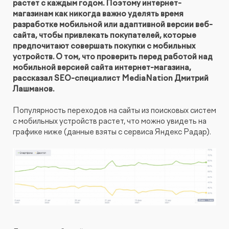
растет с каждым годом. Поэтому интернет-
КОНТАКТЫ
БЛОГ
магазинам как никогда важно уделять время
разработке мобильной или адаптивной версии веб-
UX-тестирование интернет-магазинов, сайтов
ПРЕДЛОЖЕНИЕ ДЛЯ
СЛОВАРЬ ТЕРМИНОВ
сайта, чтобы привлекать покупателей, которые
и приложений с респондентами
БЕЛАРУСИ
предпочитают совершать покупки с мобильных
РЕФЕРАЛЬНАЯ ПРОГРАММА
устройств. О том, что проверить перед работой над
Глубинные интервью с аудиторией
мобильной версией сайта интернет-магазина,
рассказал SEO-специалист MediaNation Дмитрий
Лашманов.
Создание AI-креативов
Популярность переходов на сайты из поисковых систем
с мобильных устройств растет, что можно увидеть на
Правовой аудит сайта
графике ниже (данные взяты с сервиса Яндекс Радар).
Оптимизация скорости загрузки сайта
Интеграция и поддержка умного поиска SearchBooster
Настройка Битрикс24