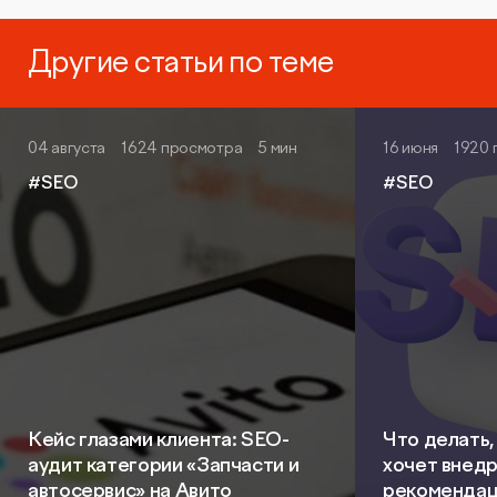
Другие статьи по теме
04 августа
1624 просмотра
5 мин
16 июня
1920 
#SEO
#SEO
Кейс глазами клиента: SEO-
Что делать,
аудит категории «Запчасти и
хочет внед
автосервис» на Авито
рекомендац