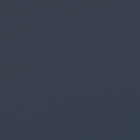
приложений
Сопровождение разработки
Размещение рек
сайта
мобильных прил
Продвижени
SEO-консультация
маркетплей
Таргетированная
реклама
Продвижение на
Digital Marketing
Продвижение на 
Комплексный digital-
маркетинг
Продвижение на
Яндекс.Маркете
SMM
Комплексны
маркетинга
Influence Marketing
Видеореклама
Исследование з
бренда
Реклама в Telegram каналах и
VK группах
Медийная реклама
Наружная digital-реклама