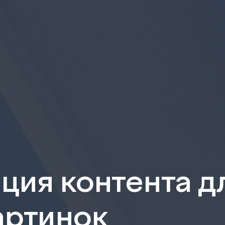
ция контента д
артинок