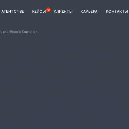
+2
 АГЕНТСТВЕ
КЕЙСЫ
КЛИЕНТЫ
КАРЬЕРА
КОНТАКТЫ
а для Google Картинок
ка
StreamMyData
тики
Сквозная аналитика
зной
BI система
Предиктивная аналитика
данных
Разработка
ие
Создание и разработка
сайтов
Техническая поддержка сайта
я мобильных
p Store и
UI/UX-аудит сайта
UX-тестирование интернет-
налитике
магазинов, сайтов