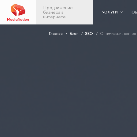
Продвижение
бизнеса в
УСЛУГИ
ОБ
интернете
Главная
Блог
SEO
Оптимизация контент
Контекстная реклама
Веб-аналити
в Яндекс.Директ
Аудит веб-анали
Аудит контекстной рекламы
Настройка скво
SEO-продвижение
аналитики
Анализ больших 
SEO-аудит сайта
Продвижен
Вывод сайта из-под фильтров и
мобильных
санкций
приложений
GEO-продвижение
ASO: оптимизаци
SEO-продвижение в вашей
приложений в Ap
тематике
Google Play
SEO-продвижение в Нижнем
Консалтинг по а
Новгороде