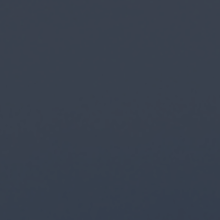
и приложений
с респондентами
ламы
ожений
Глубинные интервью с
е на
аудиторией
сах
Создание AI-креативов
 Ozon
Правовой аудит сайта
Wildberries
Оптимизация скорости
загрузки сайта
Интеграция и поддержка
й аудит
умного поиска SearchBooster
Настройка Битрикс24
доровья
Видеопродакшн
Продвижение
магазина мебели