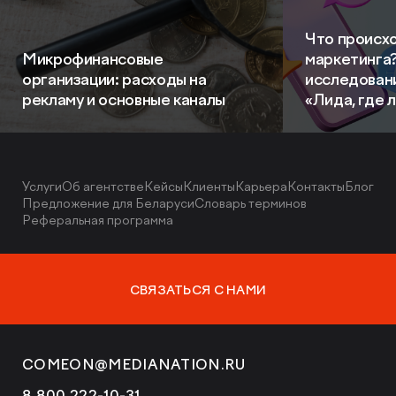
Что происхо
Микрофинансовые
маркетинга
организации: расходы на
исследовани
рекламу и основные каналы
«Лида, где 
Услуги
Об агентстве
Кейсы
Клиенты
Карьера
Контакты
Блог
Предложение для Беларуси
Словарь терминов
Реферальная программа
СВЯЗАТЬСЯ С НАМИ
COMEON@MEDIANATION.RU
8 800 222-10-31