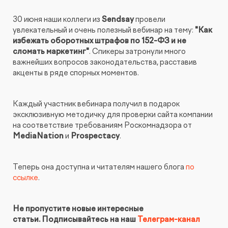
КОНТАКТЫ
БЛОГ
30 июня наши коллеги из
Sendsay
провели
UX-тестирование интернет-магазинов, сайтов
увлекательный и очень полезный вебинар на тему:
"Как
ПРЕДЛОЖЕНИЕ ДЛЯ
СЛОВАРЬ ТЕРМИНОВ
и приложений с респондентами
БЕЛАРУСИ
избежать оборотных штрафов по 152-ФЗ и не
сломать маркетинг"
. Спикеры затронули много
РЕФЕРАЛЬНАЯ ПРОГРАММА
важнейших вопросов законодательства, расставив
Глубинные интервью с аудиторией
акценты в ряде спорных моментов.
Создание AI-креативов
Каждый участник вебинара получил в подарок
эксклюзивную методичку для проверки сайта компании
Правовой аудит сайта
на соответствие требованиям Роскомнадзора от
MediaNation
и
Prospectacy
.
Оптимизация скорости загрузки сайта
Теперь она доступна и читателям нашего блога
по
ссылке
.
Интеграция и поддержка умного поиска SearchBooster
Настройка Битрикс24
Не пропустите новые интересные
статьи. Подписывайтесь на наш
Телеграм-канал