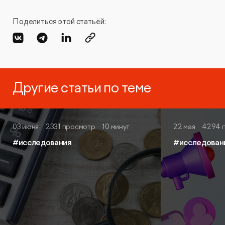
Видеопродакшн
Поделиться этой статьёй:
Другие статьи по теме
03 июня
2331 просмотр
10 минут
22 мая
4294 
#исследования
#исследован