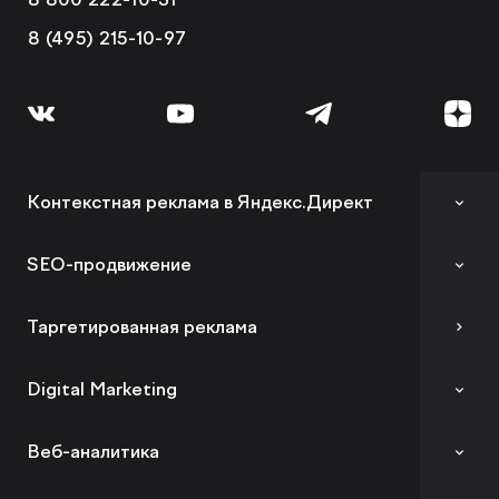
8 (495) 215-10-97
Контекстная реклама в Яндекс.Директ
Аудит контекстной рекламы
SEO-продвижение
SEO-аудит сайта
Таргетированная реклама
Вывод сайта из-под фильтров и санкций
Digital Marketing
GEO-продвижение
Комплексный digital-маркетинг
Веб-аналитика
SEO-продвижение в вашей тематике
SMM
SEO-продвижение в Нижнем Новгороде