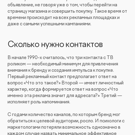
Видеопродакшн
объявление, не говоря уже о том, чтобы перейти на
страницу магазина и совершить покупку. Такое время от
времени происходит на всех рекламных площадках и
даже с самыми успешными кампаниями.
Сколько нужно контактов
В начале 1990-х считалось, что три контакта с ТВ
роликом — необходимый минимум для привлечения
внимания к бренду и создания импульса к покупке.
Первый рекламный контакт предполагает ответ на
вопрос «Что это такое?» Второй — имеет личностный
характер, когда формируется ответ на вопрос «Что
именно эта реклама значит для адресата?» Третий —
исполняет роль напоминания.
С годами количество каналов, по которым бренд мог
обратиться к целевой аудитории, росло. И психологи с
маркетологами потеряли возможность однозначно в
каждом случае назвать минимальное эффективное