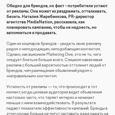
Обидно для брендов, но факт - потребители устают
КОНТАКТЫ
БЛОГ
от рекламы. Она может их раздражать, отталкивать,
UX-тестирование интернет-магазинов, сайтов
ПРЕДЛОЖЕНИЕ ДЛЯ
бесить. Наталия Жеребенкова, PR-директор
СЛОВАРЬ ТЕРМИНОВ
и приложений с респондентами
БЕЛАРУСИ
агентства MediaNation, рассказала, как
планировать кампанию, чтобы не надоесть, но
РЕФЕРАЛЬНАЯ ПРОГРАММА
Глубинные интервью с аудиторией
запомниться и продавать.
Один из кошмаров брендов - увидеть свою рекламу
Создание AI-креативов
рядом с неподходящим, неподобающим контентом.
Однако, как выяснили Marketing Dive, это не то, чего
следует бояться больше всего. Слишком навязчивая
Правовой аудит сайта
реклама с большей вероятностью оттолкнет людей от
брендов, чем размещение объявлений рядом с
Оптимизация скорости загрузки сайта
«неправильным» контентом.
Усталость от рекламы — то, что происходит в тот
Интеграция и поддержка умного поиска SearchBooster
момент, когда целевая аудитория видит объявления
настолько часто, что теряет интерес и начинает
меньше с ними взаимодействовать. В результате
Настройка Битрикс24
падают показатели эффективности кампаний. Бренды в
этом случае больше не могут заставить даже нажать на