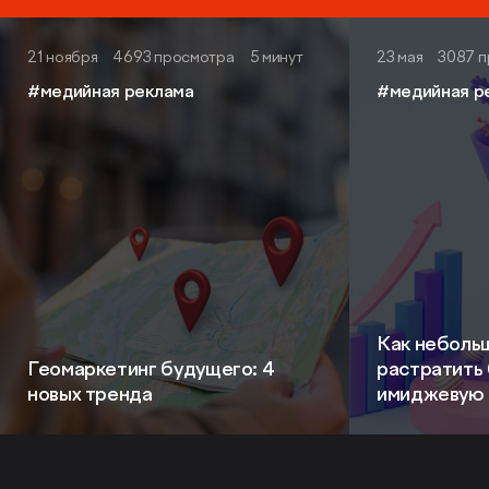
21 ноября
4693 просмотра
5 минут
23 мая
3087 
#медийная реклама
#медийная р
Как неболь
Геомаркетинг будущего: 4
растратить
новых тренда
имиджевую 