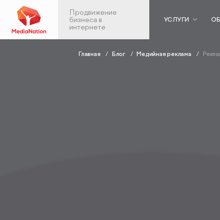
Продвижение
бизнеса в
УСЛУГИ
ОБ
интернете
Главная
Блог
Медийная реклама
Рекла
Контекстная реклама
Веб-аналити
в Яндекс.Директ
Аудит веб-анали
Аудит контекстной рекламы
Настройка скво
SEO-продвижение
аналитики
Анализ больших 
SEO-аудит сайта
Продвижен
Вывод сайта из-под фильтров и
мобильных
санкций
приложений
GEO-продвижение
ASO: оптимизаци
SEO-продвижение в вашей
приложений в Ap
тематике
Google Play
SEO-продвижение в Нижнем
Консалтинг по а
Новгороде