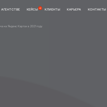
+2
 АГЕНТСТВЕ
КЕЙСЫ
КЛИЕНТЫ
КАРЬЕРА
КОНТАКТЫ
ма на Яндекс Картах в 2021 году
ка
StreamMyData
тики
Сквозная аналитика
зной
BI система
Предиктивная аналитика
данных
Разработка
ие
Создание и разработка
сайтов
Техническая поддержка сайта
я мобильных
p Store и
UI/UX-аудит сайта
UX-тестирование интернет-
налитике
магазинов, сайтов