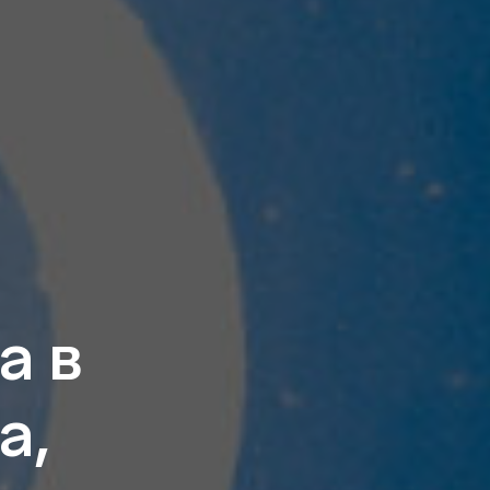
а в
а,