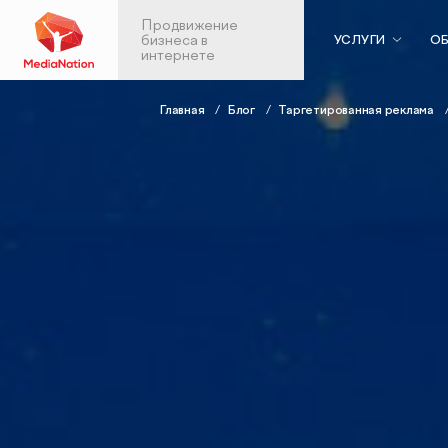
Продвижение
бизнеса в
УСЛУГИ
ОБ
интернете
Главная
Блог
Таргетированная реклама
Контекстная реклама
Веб-аналити
в Яндекс.Директ
Аудит веб-анали
Аудит контекстной рекламы
Настройка скво
SEO-продвижение
аналитики
Анализ больших 
SEO-аудит сайта
Продвижен
Вывод сайта из-под фильтров и
мобильных
санкций
приложений
GEO-продвижение
ASO: оптимизаци
SEO-продвижение в вашей
приложений в Ap
тематике
Google Play
SEO-продвижение в Нижнем
Консалтинг по а
Новгороде