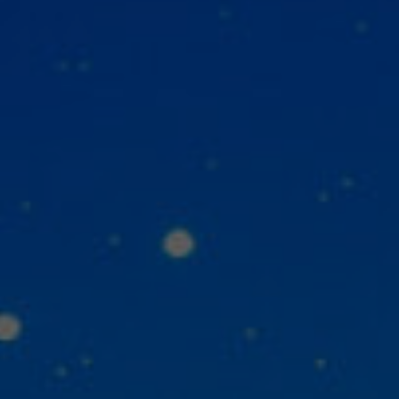
приложений
Сопровождение разработки
Размещение рек
сайта
мобильных прил
Продвижени
SEO-консультация
маркетплей
Таргетированная
реклама
Продвижение на
Digital Marketing
Продвижение на 
Комплексный digital-
маркетинг
Продвижение на
Яндекс.Маркете
SMM
Комплексны
маркетинга
Influence Marketing
Видеореклама
Исследование з
бренда
Реклама в Telegram каналах и
VK группах
Медийная реклама
Наружная digital-реклама