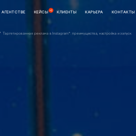
+2
 АГЕНТСТВЕ
КЕЙСЫ
КЛИЕНТЫ
КАРЬЕРА
КОНТАКТЫ
Таргетированная реклама в Instagram*: преимущества, настройка и запуск
ка
StreamMyData
тики
Сквозная аналитика
зной
BI система
Предиктивная аналитика
данных
Разработка
ие
Создание и разработка
сайтов
Техническая поддержка сайта
я мобильных
p Store и
UI/UX-аудит сайта
UX-тестирование интернет-
налитике
магазинов, сайтов