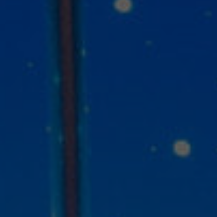
и приложений
с респондентами
ламы
ожений
Глубинные интервью с
е на
аудиторией
сах
Создание AI-креативов
 Ozon
Правовой аудит сайта
Wildberries
Оптимизация скорости
загрузки сайта
Интеграция и поддержка
й аудит
умного поиска SearchBooster
Настройка Битрикс24
доровья
Видеопродакшн
Продвижение
магазина мебели