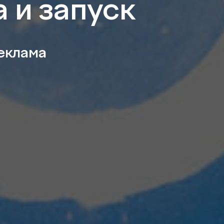
 и запуск
еклама