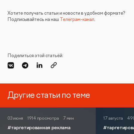
Хотите получать статьи и новости в удобном формате?
Подписывайтесь на наш
Телеграм-канал
.
Поделиться этой статьёй:
Другие статьи по теме
03 июня
1914 просмотра
7 мин
17 августа
49
#таргетированная реклама
#таргетиров