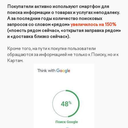
Покупатели активно используют смартфон для
КОНТАКТЫ
БЛОГ
поиска информации о товарах и услугах неподалеку.
UX-тестирование интернет-магазинов, сайтов
ПРЕДЛОЖЕНИЕ ДЛЯ
А за последние годы количество поисковых
СЛОВАРЬ ТЕРМИНОВ
и приложений с респондентами
БЕЛАРУСИ
запросов со словом «рядом»
увеличилось на 150%
(«поесть рядом сейчас», «открытая заправка рядом»
РЕФЕРАЛЬНАЯ ПРОГРАММА
Глубинные интервью с аудиторией
и «доставка близко сейчас»).
Кроме того, на пути к покупке пользователи
Создание AI-креативов
обращаются за информацией не только к Поиску, но и к
Картам.
Правовой аудит сайта
Оптимизация скорости загрузки сайта
Интеграция и поддержка умного поиска SearchBooster
Настройка Битрикс24