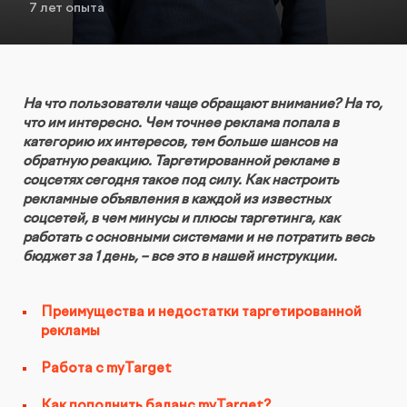
7 лет опыта
КОНТАКТЫ
БЛОГ
UX-тестирование интернет-магазинов, сайтов
ПРЕДЛОЖЕНИЕ ДЛЯ
СЛОВАРЬ ТЕРМИНОВ
и приложений с респондентами
БЕЛАРУСИ
РЕФЕРАЛЬНАЯ ПРОГРАММА
На что пользователи чаще обращают внимание? На то,
Глубинные интервью с аудиторией
что им интересно. Чем точнее реклама попала в
категорию их интересов, тем больше шансов на
обратную реакцию. Таргетированной рекламе в
Создание AI-креативов
соцсетях сегодня такое под силу. Как настроить
рекламные объявления в каждой из известных
Правовой аудит сайта
соцсетей, в чем минусы и плюсы таргетинга, как
работать с основными системами и не потратить весь
бюджет за 1 день, – все это в нашей инструкции.
Оптимизация скорости загрузки сайта
Преимущества и недостатки таргетированной
Интеграция и поддержка умного поиска SearchBooster
рекламы
Работа с myTarget
Настройка Битрикс24
Как пополнить баланс myTarget?