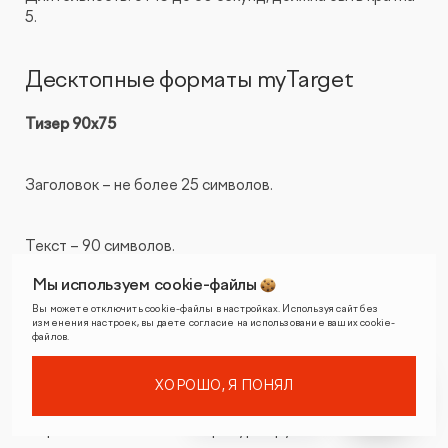
5.
Десктопные форматы myTarget
Тизер 90х75
Заголовок – не более 25 символов.
Текст – 90 символов.
Мы используем cookie-файлы
Изображение – не менее 90x75px; более 60 Кб.
Вы можете отключить cookie-файлы в настройках. Используя сайт без
изменения настроек, вы даете согласие на использование ваших cookie-
файлов.
формат файла – JPG , PNG.
ХОРОШО, Я ПОНЯЛ
Формат ссылки – внешний ресурс, группа, событие.